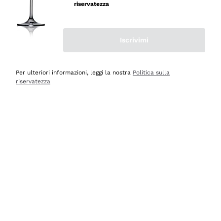
professionalità
riservatezza
Acquirente verificato
Iscrivimi
Ieri
Seri affidabili
Per ulteriori informazioni, leggi la nostra
Politica sulla
riservatezza
Acquirente verificato
Ieri
Il catalogo offre moltissime possibilità di scelta tra tanti
prodotti diversi e con un ampio range di prezzo. Le
indicazioni dei consulenti sono estremamente chiare e
conformi alle caratteristiche dei prodotti acquistati
Acquirente verificato