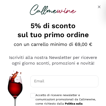
Salta al contenuto principale
Descrivi cosa stai cercando
5% di sconto
sul tuo primo ordine
Ottimo
con un carrello minimo di 69,00 €
4,5
/5
2.561
Iscriviti alla nostra Newsletter per ricevere
recensioni
ogni giorno sconti, promozioni e novità!
Le nostre recensioni a 4 e 5 stelle.
Clicca qui per leggerle tutte >
Email
Precedente
Successivo
Consensi opzionali per ricevere comunica
Accetto di ricevere newsletter e
Oggi
comunicazioni promozionali da Callmewine,
Acquisto semplice nelle modalità, gestito con rapidità e
come richiesto dalla
Politica sulla