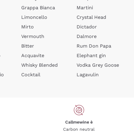
Grappa Bianca
Martini
Limoncello
Crystal Head
Mirto
Dictador
Vermouth
Dalmore
Bitter
Rum Don Papa
o
Acquavite
Elephant gin
Whisky Blended
Vodka Grey Goose
io
Cocktail
Lagavulin
Callmewine è
Carbon neutral