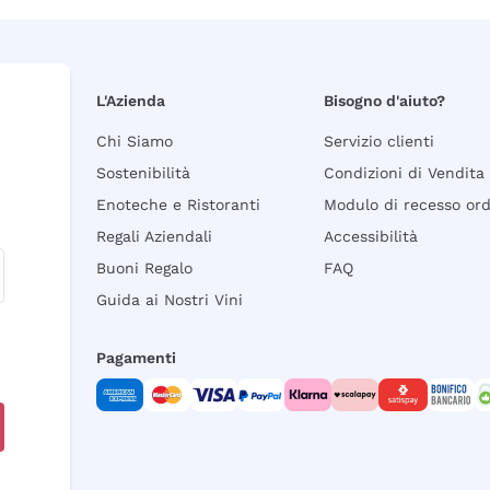
L'Azienda
Bisogno d'aiuto?
Chi Siamo
Servizio clienti
Sostenibilità
Condizioni di Vendita
Enoteche e Ristoranti
Modulo di recesso or
Regali Aziendali
Accessibilità
Buoni Regalo
FAQ
Guida ai Nostri Vini
Pagamenti