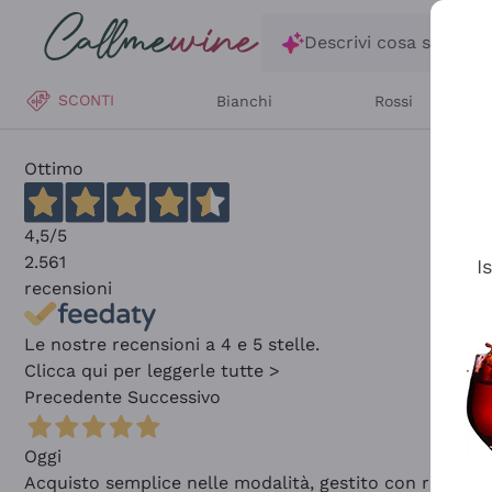
Salta al contenuto principale
Descrivi cosa stai ce
SCONTI
Bianchi
Rossi
Ottimo
4,5
/5
2.561
I
recensioni
Le nostre recensioni a 4 e 5 stelle.
Clicca qui per leggerle tutte >
Precedente
Successivo
Oggi
Acquisto semplice nelle modalità, gestito con rapidità 