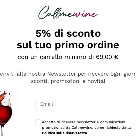
rcando
Champagne
Spumanti
Tutti i Vini
5% di sconto
sul tuo primo ordine
con un carrello minimo di 69,00 €
scriviti alla nostra Newsletter per ricevere ogni gior
sconti, promozioni e novità!
Email
Consensi opzionali per ricevere comunicaz
Accetto di ricevere newsletter e comunicazioni
promozionali da Callmewine, come richiesto dalla
e professionalità
Politica sulla riservatezza