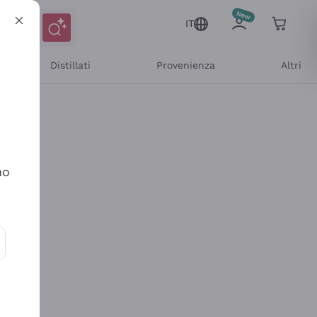
IT
Distillati
Provenienza
Altri
no
ioni e offerte personalizzate