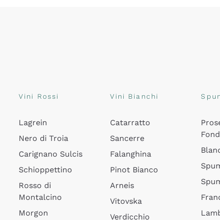
Vini Rossi
Vini Bianchi
Spu
Lagrein
Catarratto
Pros
Fon
Nero di Troia
Sancerre
Blan
Carignano Sulcis
Falanghina
Spum
Schioppettino
Pinot Bianco
Spum
Rosso di
Arneis
Montalcino
Fran
Vitovska
Morgon
Lamb
Verdicchio