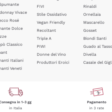
 Spumante
FIVI
Rinaldi
donnay Vivace
Stile Ossidativo
Ornellaia
ecco Rosé
Vegan Friendly
Mascarello
ante Dolce
Recoltant
Gosset
izze
Triple A
Biondi Santi
epò Classico
PIWI
Guado al Tass
mant
Donne del Vino
Divella
anti Italiani
Produttori Eroici
Casale del Gigl
anti Veneti
Consegna in 1-3 gg
Pagamento
in Italia
in 3 rate