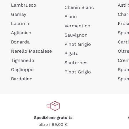
Lambrusco
Asti
Chenin Blanc
Gamay
Char
Fiano
Lacrima
Pros
Vermentino
Aglianico
Spum
Sauvignon
Bonarda
Cart
Pinot Grigio
Nerello Mascalese
Oltr
Pigato
Tignanello
Cre
Sauternes
Gaglioppo
Spum
Pinot Grigio
Bardolino
Spum
Spedizione gratuita
oltre i 69,00 €