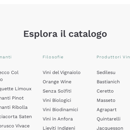
Esplora il catalogo
manti
Filosofie
Produttori Vin
ecco Col
Vini del Vignaiolo
Sedilesu
do
Orange Wine
Bastianich
quette Limoux
Senza Solfiti
Ceretto
anti Pinot
Vini Biologici
Masseto
anti Ribolla
Vini Biodinamici
Agrapart
ciacorta Saten
Vini in Anfora
Quintarelli
rusco Vivace
Lieviti Indigeni
Jacquesson