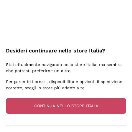
3 Giorni Fa
Sempre una garanzia.
Acquirente verificato
Desideri continuare nello store Italia?
5 Giorni Fa
Stai attualmente navigando nello store Italia, ma sembra
Tutto bene. spedizione rapida, package resistente
che potresti preferirne un altro.
Acquirente verificato
Per garantirti prezzi, disponibilità e opzioni di spedizione
corrette, scegli lo store più adatto a te.
6 Giorni Fa
una bellissima scoperta
CONTINUA NELLO STORE ITALIA
Acquirente verificato