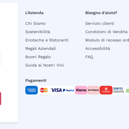
L'Azienda
Bisogno d'aiuto?
Chi Siamo
Servizio clienti
Sostenibilità
Condizioni di Vendita
Enoteche e Ristoranti
Modulo di recesso or
Regali Aziendali
Accessibilità
Buoni Regalo
FAQ
Guida ai Nostri Vini
Pagamenti