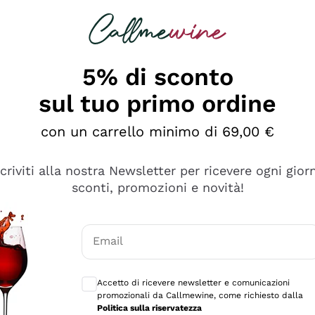
rcando
Champagne
Spumanti
Tutti i Vini
5% di sconto
sul tuo primo ordine
con un carrello minimo di 69,00 €
scriviti alla nostra Newsletter per ricevere ogni gior
sconti, promozioni e novità!
Email
Consensi opzionali per ricevere comunicaz
Accetto di ricevere newsletter e comunicazioni
promozionali da Callmewine, come richiesto dalla
sima
Politica sulla riservatezza