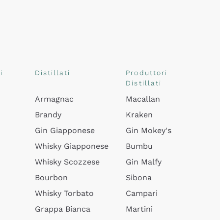
i
Distillati
Produttori
Distillati
Armagnac
Macallan
Brandy
Kraken
Gin Giapponese
Gin Mokey's
Whisky Giapponese
Bumbu
Whisky Scozzese
Gin Malfy
Bourbon
Sibona
Whisky Torbato
Campari
Grappa Bianca
Martini