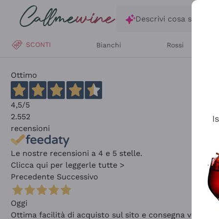
Salta al contenuto principale
Descrivi cosa stai ce
SCONTI
Bianchi
Rossi
Ottimo
4,5
/5
2.552
I
recensioni
Le nostre recensioni a 4 e 5 stelle.
Clicca qui per leggerle tutte >
Precedente
Successivo
Oggi
Ottima facilità di acquisto sul sito e consegna velocis