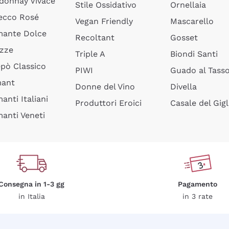
donnay Vivace
Stile Ossidativo
Ornellaia
ecco Rosé
Vegan Friendly
Mascarello
ante Dolce
Recoltant
Gosset
izze
Triple A
Biondi Santi
epò Classico
PIWI
Guado al Tass
mant
Donne del Vino
Divella
anti Italiani
Produttori Eroici
Casale del Gigl
anti Veneti
Consegna in 1-3 gg
Pagamento
in Italia
in 3 rate