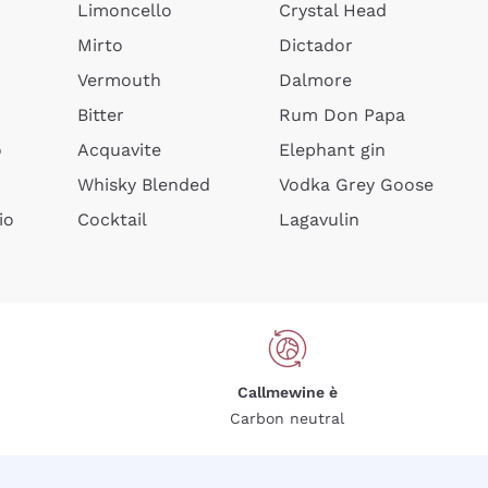
Limoncello
Crystal Head
Mirto
Dictador
Vermouth
Dalmore
Bitter
Rum Don Papa
o
Acquavite
Elephant gin
Whisky Blended
Vodka Grey Goose
io
Cocktail
Lagavulin
Callmewine è
Carbon neutral