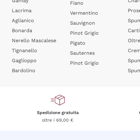
Gamay
Char
Fiano
Lacrima
Pros
Vermentino
Aglianico
Spum
Sauvignon
Bonarda
Cart
Pinot Grigio
Nerello Mascalese
Oltr
Pigato
Tignanello
Cre
Sauternes
Gaglioppo
Spum
Pinot Grigio
Bardolino
Spum
Spedizione gratuita
oltre i 69,00 €