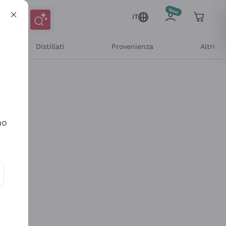
IT
Distillati
Provenienza
Altri
no
ioni e offerte personalizzate