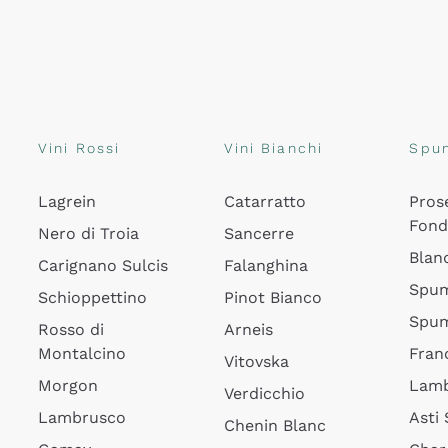
Vini Rossi
Vini Bianchi
Spu
Lagrein
Catarratto
Pros
Fon
Nero di Troia
Sancerre
Blan
Carignano Sulcis
Falanghina
Spum
Schioppettino
Pinot Bianco
Spum
Rosso di
Arneis
Montalcino
Fran
Vitovska
Morgon
Lamb
Verdicchio
Lambrusco
Asti
Chenin Blanc