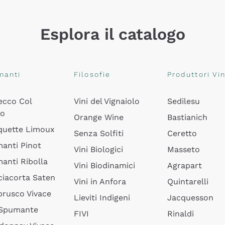
Esplora il catalogo
manti
Filosofie
Produttori Vin
ecco Col
Vini del Vignaiolo
Sedilesu
do
Orange Wine
Bastianich
quette Limoux
Senza Solfiti
Ceretto
anti Pinot
Vini Biologici
Masseto
anti Ribolla
Vini Biodinamici
Agrapart
ciacorta Saten
Vini in Anfora
Quintarelli
rusco Vivace
Lieviti Indigeni
Jacquesson
 Spumante
FIVI
Rinaldi