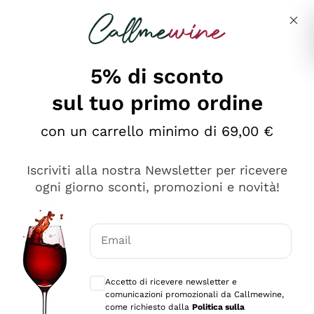
Salta al contenuto principale
Descrivi cosa stai cercando
5% di sconto
sul tuo primo ordine
Ottimo
con un carrello minimo di 69,00 €
4,5
/5
2.566
Iscriviti alla nostra Newsletter per ricevere
recensioni
ogni giorno sconti, promozioni e novità!
Le nostre recensioni a 4 e 5 stelle.
Clicca qui per leggerle tutte >
Email
Precedente
Successivo
Consensi opzionali per ricevere comunica
Accetto di ricevere newsletter e
Ieri
comunicazioni promozionali da Callmewine,
Ordine tutto ok, niente da dire a riguardo. Il sito in se
come richiesto dalla
Politica sulla