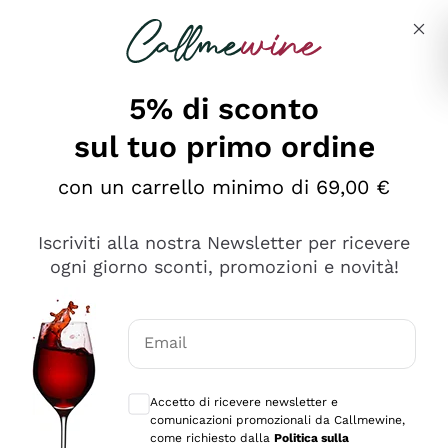
Salta al contenuto principale
Descrivi cosa stai cercando
5% di sconto
sul tuo primo ordine
Ottimo
con un carrello minimo di 69,00 €
4,5
/5
2.566
Iscriviti alla nostra Newsletter per ricevere
recensioni
ogni giorno sconti, promozioni e novità!
Le nostre recensioni a 4 e 5 stelle.
Clicca qui per leggerle tutte >
Email
Precedente
Successivo
Consensi opzionali per ricevere comunica
Accetto di ricevere newsletter e
Oggi
comunicazioni promozionali da Callmewine,
Ordine tutto ok, niente da dire a riguardo. Il sito in se
come richiesto dalla
Politica sulla