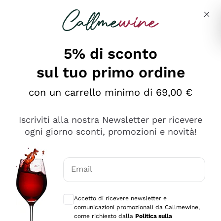
Salta al contenuto principale
Descrivi cosa stai cercando
5% di sconto
sul tuo primo ordine
con un carrello minimo di 69,00 €
Esplora il catalogo
Iscriviti alla nostra Newsletter per ricevere
ogni giorno sconti, promozioni e novità!
Vini Rossi
Lagrein
Vini Bianchi
Email
Nero di Troia
Consensi opzionali per ricevere comunica
Catarratto
Spumanti
Carignano Sulcis
Accetto di ricevere newsletter e
Sancerre
comunicazioni promozionali da Callmewine,
Schioppettino
Prosecco Col Fondo
Filosofie
come richiesto dalla
Politica sulla
Falanghina