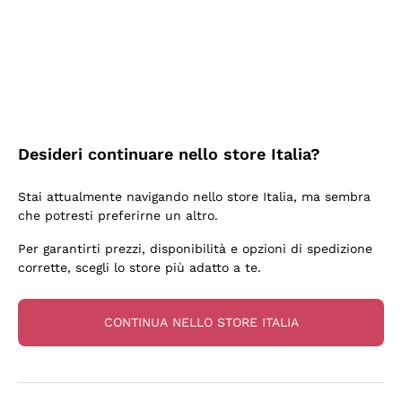
3 Giorni Fa
Sempre una garanzia.
Acquirente verificato
Desideri continuare nello store Italia?
6 Giorni Fa
Stai attualmente navigando nello store Italia, ma sembra
Tutto bene. spedizione rapida, package resistente
che potresti preferirne un altro.
Acquirente verificato
Per garantirti prezzi, disponibilità e opzioni di spedizione
corrette, scegli lo store più adatto a te.
6 Giorni Fa
una bellissima scoperta
CONTINUA NELLO STORE ITALIA
Acquirente verificato