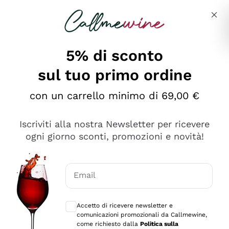
Salta al contenuto principale
Descrivi cosa stai cercando
5% di sconto
sul tuo primo ordine
Ottimo
con un carrello minimo di 69,00 €
4,5
/5
2.559
Iscriviti alla nostra Newsletter per ricevere
recensioni
ogni giorno sconti, promozioni e novità!
Le nostre recensioni a 4 e 5 stelle.
Clicca qui per leggerle tutte >
Email
Precedente
Successivo
Consensi opzionali per ricevere comunica
Accetto di ricevere newsletter e
Oggi
comunicazioni promozionali da Callmewine,
Il catalogo offre moltissime possibilità di scelta tra tanti
come richiesto dalla
Politica sulla