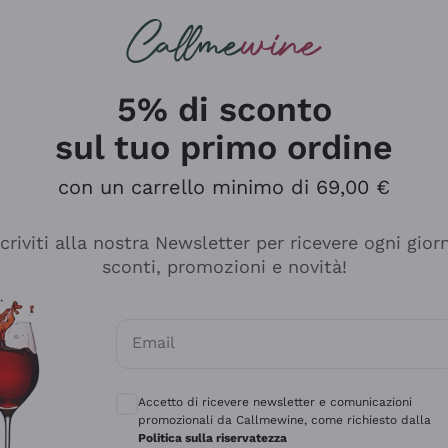
rcando
Champagne
Spumanti
Tutti i Vini
5% di sconto
sul tuo primo ordine
con un carrello minimo di 69,00 €
scriviti alla nostra Newsletter per ricevere ogni gior
sconti, promozioni e novità!
Email
Consensi opzionali per ricevere comunicaz
Accetto di ricevere newsletter e comunicazioni
promozionali da Callmewine, come richiesto dalla
e professionalità
Politica sulla riservatezza