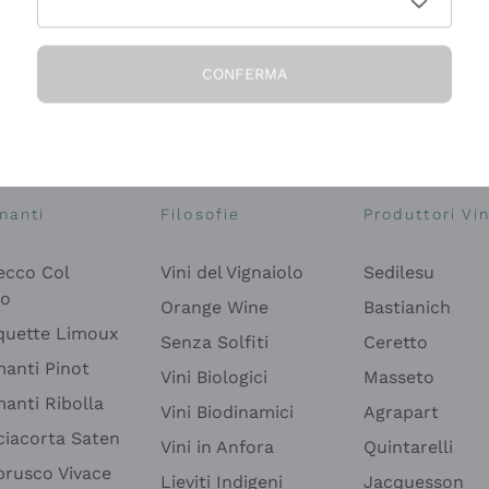
CONFERMA
Esplora il catalogo
manti
Filosofie
Produttori Vin
ecco Col
Vini del Vignaiolo
Sedilesu
do
Orange Wine
Bastianich
quette Limoux
Senza Solfiti
Ceretto
anti Pinot
Vini Biologici
Masseto
anti Ribolla
Vini Biodinamici
Agrapart
ciacorta Saten
Vini in Anfora
Quintarelli
rusco Vivace
Lieviti Indigeni
Jacquesson