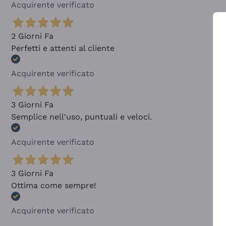
Acquirente verificato
2 Giorni Fa
Perfetti e attenti al cliente
Acquirente verificato
3 Giorni Fa
Semplice nell'uso, puntuali e veloci.
Acquirente verificato
3 Giorni Fa
Ottima come sempre!
Acquirente verificato