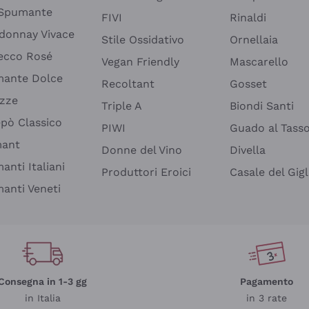
 Spumante
FIVI
Rinaldi
donnay Vivace
Stile Ossidativo
Ornellaia
ecco Rosé
Vegan Friendly
Mascarello
ante Dolce
Recoltant
Gosset
izze
Triple A
Biondi Santi
epò Classico
PIWI
Guado al Tass
mant
Donne del Vino
Divella
anti Italiani
Produttori Eroici
Casale del Gigl
anti Veneti
Consegna in 1-3 gg
Pagamento
in Italia
in 3 rate