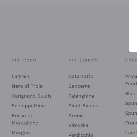
Vini Rossi
Vini Bianchi
Spu
Lagrein
Catarratto
Pros
Fon
Nero di Troia
Sancerre
Blan
Carignano Sulcis
Falanghina
Spum
Schioppettino
Pinot Bianco
Spum
Rosso di
Arneis
Montalcino
Fran
Vitovska
Morgon
Lamb
Verdicchio