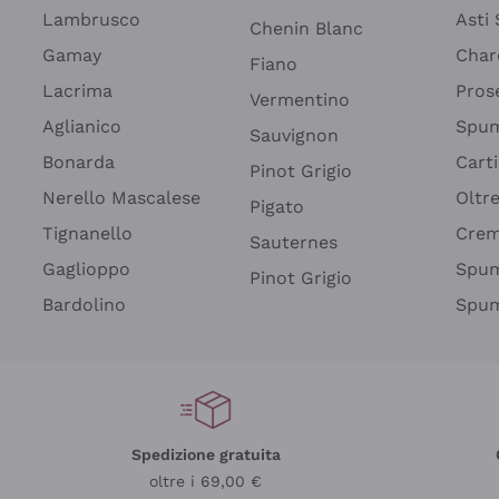
Lambrusco
Asti
Chenin Blanc
Gamay
Char
Fiano
Lacrima
Pros
Vermentino
Aglianico
Spum
Sauvignon
Bonarda
Cart
Pinot Grigio
Nerello Mascalese
Oltr
Pigato
Tignanello
Cre
Sauternes
Gaglioppo
Spum
Pinot Grigio
Bardolino
Spum
Spedizione gratuita
oltre i 69,00 €