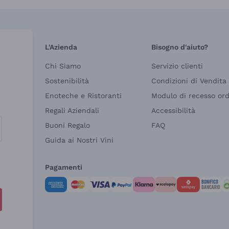
L'Azienda
Bisogno d'aiuto?
Chi Siamo
Servizio clienti
Sostenibilità
Condizioni di Vendita
Enoteche e Ristoranti
Modulo di recesso or
Regali Aziendali
Accessibilità
Buoni Regalo
FAQ
Guida ai Nostri Vini
Pagamenti