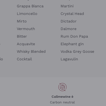
Grappa Bianca
Martini
Limoncello
Crystal Head
Mirto
Dictador
Vermouth
Dalmore
Bitter
Rum Don Papa
o
Acquavite
Elephant gin
Whisky Blended
Vodka Grey Goose
io
Cocktail
Lagavulin
Callmewine è
Carbon neutral