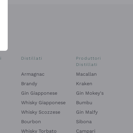
i
Distillati
Produttori
Distillati
Armagnac
Macallan
Brandy
Kraken
Gin Giapponese
Gin Mokey's
Whisky Giapponese
Bumbu
Whisky Scozzese
Gin Malfy
Bourbon
Sibona
Whisky Torbato
Campari