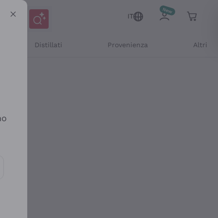
IT
Distillati
Provenienza
Altri
no
ioni e offerte personalizzate