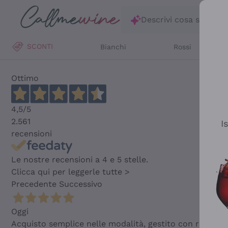
Salta al contenuto principale
Descrivi cosa stai ce
SCONTI
Bianchi
Rossi
Ottimo
4,5
/5
2.561
I
recensioni
Le nostre recensioni a 4 e 5 stelle.
Clicca qui per leggerle tutte >
Precedente
Successivo
Oggi
Acquisto semplice nelle modalità, gestito con rapidità 