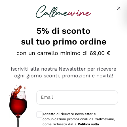
Salta al contenuto principale
Descrivi cosa stai cercando
5% di sconto
sul tuo primo ordine
Ottimo
con un carrello minimo di 69,00 €
4,5
/5
2.551
Iscriviti alla nostra Newsletter per ricevere
recensioni
ogni giorno sconti, promozioni e novità!
Le nostre recensioni a 4 e 5 stelle.
Clicca qui per leggerle tutte >
Email
Precedente
Successivo
Consensi opzionali per ricevere comunica
Accetto di ricevere newsletter e
Oggi
comunicazioni promozionali da Callmewine,
Perfetti e attenti al cliente
come richiesto dalla
Politica sulla