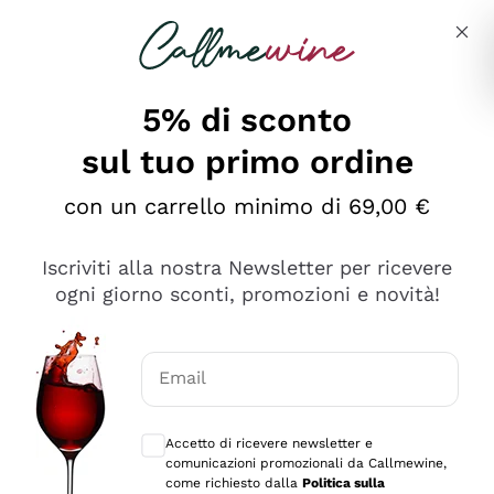
Salta al contenuto principale
Descrivi cosa stai cercando
5% di sconto
sul tuo primo ordine
Ottimo
con un carrello minimo di 69,00 €
4,5
/5
2.552
Iscriviti alla nostra Newsletter per ricevere
recensioni
ogni giorno sconti, promozioni e novità!
Le nostre recensioni a 4 e 5 stelle.
Clicca qui per leggerle tutte >
Email
Precedente
Successivo
Consensi opzionali per ricevere comunica
Accetto di ricevere newsletter e
Oggi
comunicazioni promozionali da Callmewine,
Ottima facilità di acquisto sul sito e consegna
come richiesto dalla
Politica sulla