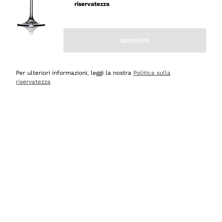
velocissima
riservatezza
Acquirente verificato
Iscrivimi
Ieri
Perfetti e attenti al cliente
Per ulteriori informazioni, leggi la nostra
Politica sulla
riservatezza
Acquirente verificato
Ieri
Semplice nell'uso, puntuali e veloci.
Acquirente verificato
Ieri
Ottima come sempre!