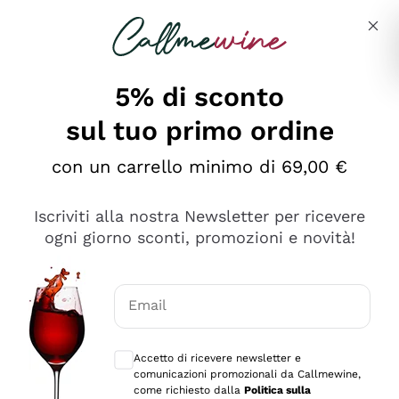
Salta al contenuto principale
Descrivi cosa stai cercando
5% di sconto
sul tuo primo ordine
Ottimo
con un carrello minimo di 69,00 €
4,5
/5
2.566
Iscriviti alla nostra Newsletter per ricevere
recensioni
ogni giorno sconti, promozioni e novità!
Le nostre recensioni a 4 e 5 stelle.
Clicca qui per leggerle tutte >
Email
Precedente
Successivo
Consensi opzionali per ricevere comunica
Accetto di ricevere newsletter e
Ieri
comunicazioni promozionali da Callmewine,
Ordine tutto ok, niente da dire a riguardo. Il sito in se
come richiesto dalla
Politica sulla