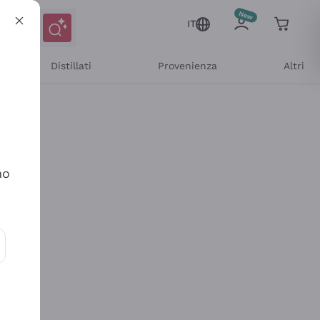
IT
Distillati
Provenienza
Altri
no
ioni e offerte personalizzate