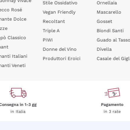
donnay Vivace
Stile Ossidativo
Ornellaia
ecco Rosé
Vegan Friendly
Mascarello
ante Dolce
Recoltant
Gosset
izze
Triple A
Biondi Santi
epò Classico
PIWI
Guado al Tass
mant
Donne del Vino
Divella
anti Italiani
Produttori Eroici
Casale del Gigl
anti Veneti
Consegna in 1-3 gg
Pagamento
in Italia
in 3 rate