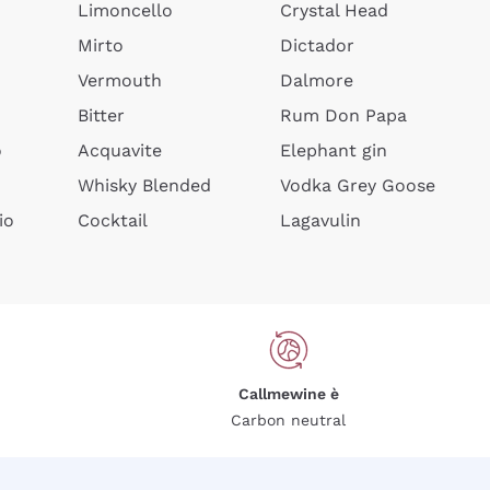
Limoncello
Crystal Head
Mirto
Dictador
Vermouth
Dalmore
Bitter
Rum Don Papa
o
Acquavite
Elephant gin
Whisky Blended
Vodka Grey Goose
io
Cocktail
Lagavulin
Callmewine è
Carbon neutral