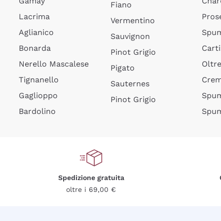
Gamay
Char
Fiano
Lacrima
Pros
Vermentino
Aglianico
Spum
Sauvignon
Bonarda
Cart
Pinot Grigio
Nerello Mascalese
Oltr
Pigato
Tignanello
Cre
Sauternes
Gaglioppo
Spum
Pinot Grigio
Bardolino
Spum
Spedizione gratuita
oltre i 69,00 €