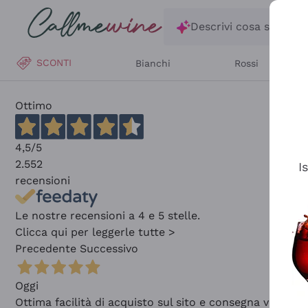
Salta al contenuto principale
Descrivi cosa stai ce
SCONTI
Bianchi
Rossi
Ottimo
4,5
/5
2.552
I
recensioni
Le nostre recensioni a 4 e 5 stelle.
Clicca qui per leggerle tutte >
Precedente
Successivo
Oggi
Ottima facilità di acquisto sul sito e consegna velocis