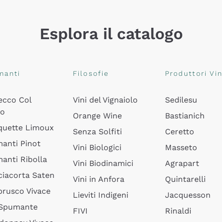
Esplora il catalogo
manti
Filosofie
Produttori Vin
ecco Col
Vini del Vignaiolo
Sedilesu
do
Orange Wine
Bastianich
quette Limoux
Senza Solfiti
Ceretto
anti Pinot
Vini Biologici
Masseto
anti Ribolla
Vini Biodinamici
Agrapart
ciacorta Saten
Vini in Anfora
Quintarelli
rusco Vivace
Lieviti Indigeni
Jacquesson
 Spumante
FIVI
Rinaldi