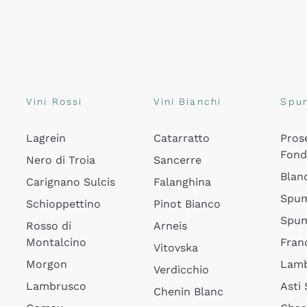
Vini Rossi
Vini Bianchi
Spu
Lagrein
Catarratto
Pros
Fon
Nero di Troia
Sancerre
Blan
Carignano Sulcis
Falanghina
Spum
Schioppettino
Pinot Bianco
Spum
Rosso di
Arneis
Montalcino
Fran
Vitovska
Morgon
Lamb
Verdicchio
Lambrusco
Asti
Chenin Blanc