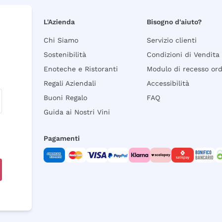
L'Azienda
Bisogno d'aiuto?
Chi Siamo
Servizio clienti
Sostenibilità
Condizioni di Vendita
Enoteche e Ristoranti
Modulo di recesso or
Regali Aziendali
Accessibilità
Buoni Regalo
FAQ
Guida ai Nostri Vini
Pagamenti