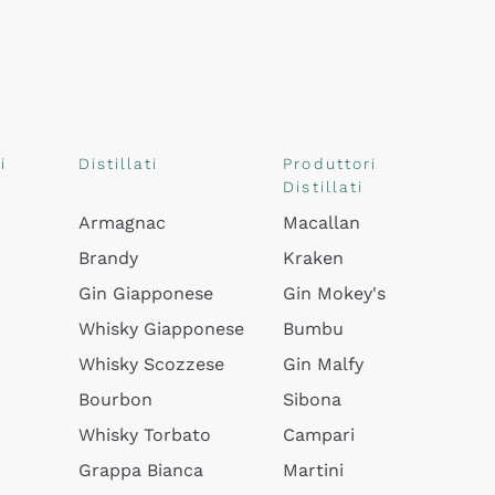
i
Distillati
Produttori
Distillati
Armagnac
Macallan
Brandy
Kraken
Gin Giapponese
Gin Mokey's
Whisky Giapponese
Bumbu
Whisky Scozzese
Gin Malfy
Bourbon
Sibona
Whisky Torbato
Campari
Grappa Bianca
Martini