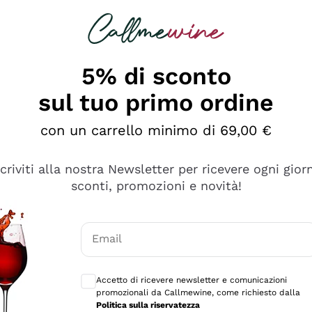
rcando
Champagne
Spumanti
Tutti i Vini
5% di sconto
sul tuo primo ordine
con un carrello minimo di 69,00 €
scriviti alla nostra Newsletter per ricevere ogni gior
sconti, promozioni e novità!
Email
Consensi opzionali per ricevere comunicaz
Accetto di ricevere newsletter e comunicazioni
promozionali da Callmewine, come richiesto dalla
sima
Politica sulla riservatezza