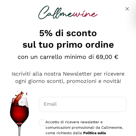
Salta al contenuto principale
Descrivi cosa stai cercando
5% di sconto
sul tuo primo ordine
Ottimo
con un carrello minimo di 69,00 €
4,5
/5
2.566
Iscriviti alla nostra Newsletter per ricevere
recensioni
ogni giorno sconti, promozioni e novità!
Le nostre recensioni a 4 e 5 stelle.
Clicca qui per leggerle tutte >
Email
Precedente
Successivo
Consensi opzionali per ricevere comunica
Accetto di ricevere newsletter e
Ieri
comunicazioni promozionali da Callmewine,
Ordine tutto ok, niente da dire a riguardo. Il sito in se
come richiesto dalla
Politica sulla