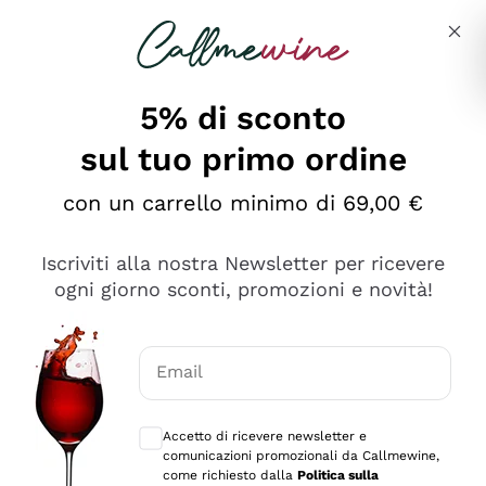
Salta al contenuto principale
Descrivi cosa stai cercando
5% di sconto
sul tuo primo ordine
Ottimo
con un carrello minimo di 69,00 €
4,5
/5
2.566
Iscriviti alla nostra Newsletter per ricevere
recensioni
ogni giorno sconti, promozioni e novità!
Le nostre recensioni a 4 e 5 stelle.
Clicca qui per leggerle tutte >
Email
Precedente
Successivo
Consensi opzionali per ricevere comunica
Accetto di ricevere newsletter e
Ieri
comunicazioni promozionali da Callmewine,
Ordine tutto ok, niente da dire a riguardo. Il sito in se
come richiesto dalla
Politica sulla