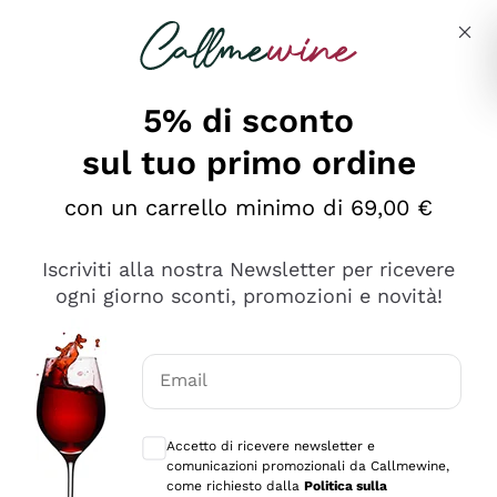
Salta al contenuto principale
Descrivi cosa stai cercando
5% di sconto
sul tuo primo ordine
Ottimo
con un carrello minimo di 69,00 €
4,5
/5
2.551
Iscriviti alla nostra Newsletter per ricevere
recensioni
ogni giorno sconti, promozioni e novità!
Le nostre recensioni a 4 e 5 stelle.
Clicca qui per leggerle tutte >
Email
Precedente
Successivo
Consensi opzionali per ricevere comunica
Accetto di ricevere newsletter e
Oggi
comunicazioni promozionali da Callmewine,
Perfetti e attenti al cliente
come richiesto dalla
Politica sulla