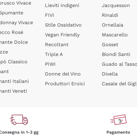
rusco Vivace
Lieviti Indigeni
Jacquesson
 Spumante
FIVI
Rinaldi
donnay Vivace
Stile Ossidativo
Ornellaia
ecco Rosé
Vegan Friendly
Mascarello
ante Dolce
Recoltant
Gosset
izze
Triple A
Biondi Santi
epò Classico
PIWI
Guado al Tass
mant
Donne del Vino
Divella
anti Italiani
Produttori Eroici
Casale del Gigl
anti Veneti
Consegna in 1-3 gg
Pagamento