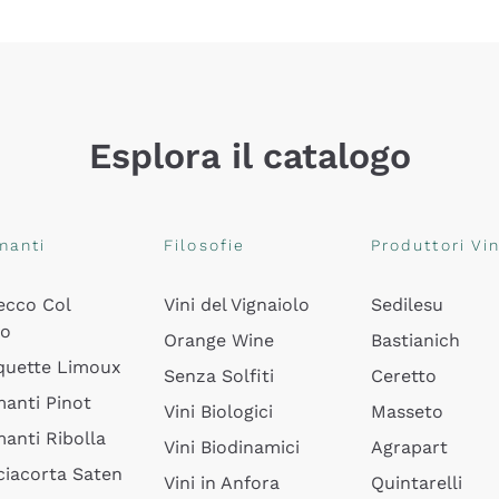
Esplora il catalogo
manti
Filosofie
Produttori Vin
ecco Col
Vini del Vignaiolo
Sedilesu
do
Orange Wine
Bastianich
quette Limoux
Senza Solfiti
Ceretto
anti Pinot
Vini Biologici
Masseto
anti Ribolla
Vini Biodinamici
Agrapart
ciacorta Saten
Vini in Anfora
Quintarelli