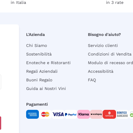
in Italia
in 3 rate
L'Azienda
Bisogno d'aiuto?
Chi Siamo
Servizio clienti
Sostenibilità
Condizioni di Vendita
Enoteche e Ristoranti
Modulo di recesso or
Regali Aziendali
Accessibilità
Buoni Regalo
FAQ
Guida ai Nostri Vini
Pagamenti