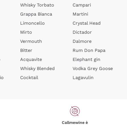
Whisky Torbato
Campari
Grappa Bianca
Martini
Limoncello
Crystal Head
Mirto
Dictador
Vermouth
Dalmore
Bitter
Rum Don Papa
o
Acquavite
Elephant gin
Whisky Blended
Vodka Grey Goose
io
Cocktail
Lagavulin
Callmewine è