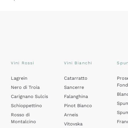
Vini Rossi
Vini Bianchi
Spu
Lagrein
Catarratto
Pros
Fon
Nero di Troia
Sancerre
Blan
Carignano Sulcis
Falanghina
Spum
Schioppettino
Pinot Bianco
Spum
Rosso di
Arneis
Montalcino
Fran
Vitovska