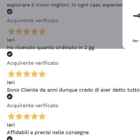
esplorare li trovo migliori. In ogni caso esperienza buo
Acquirente verificato
Ieri
Per 
Ho ricevuto quanto ordinato in 2 gg
Acquirente verificato
Ieri
Sono Cliente da anni dunque credo di aver detto tutto
Acquirente verificato
Ieri
Affidabili e precisi nelle consegne