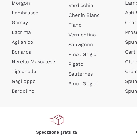
Morgon
Lamb
Verdicchio
Lambrusco
Asti
Chenin Blanc
Gamay
Char
Fiano
Lacrima
Pros
Vermentino
Aglianico
Spum
Sauvignon
Bonarda
Cart
Pinot Grigio
Nerello Mascalese
Oltr
Pigato
Tignanello
Cre
Sauternes
Gaglioppo
Spum
Pinot Grigio
Bardolino
Spum
Spedizione gratuita