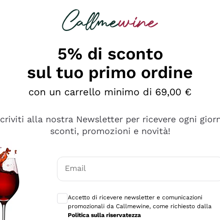
rcando
Champagne
Spumanti
Tutti i Vini
5% di sconto
sul tuo primo ordine
con un carrello minimo di 69,00 €
scriviti alla nostra Newsletter per ricevere ogni gior
sconti, promozioni e novità!
Email
Consensi opzionali per ricevere comunicaz
Accetto di ricevere newsletter e comunicazioni
promozionali da Callmewine, come richiesto dalla
se non è male ma secondo me ci sono alternative che hanno p
Politica sulla riservatezza