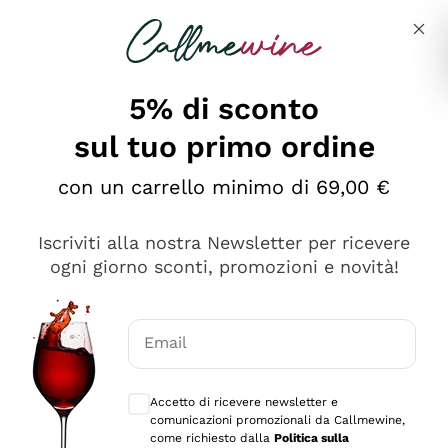
Salta al contenuto principale
Descrivi cosa stai cercando
5% di sconto
sul tuo primo ordine
Ottimo
con un carrello minimo di 69,00 €
4,5
/5
2.566
Iscriviti alla nostra Newsletter per ricevere
recensioni
ogni giorno sconti, promozioni e novità!
Le nostre recensioni a 4 e 5 stelle.
Clicca qui per leggerle tutte >
Email
Precedente
Successivo
Consensi opzionali per ricevere comunica
Accetto di ricevere newsletter e
Ieri
comunicazioni promozionali da Callmewine,
Ordine tutto ok, niente da dire a riguardo. Il sito in se
come richiesto dalla
Politica sulla