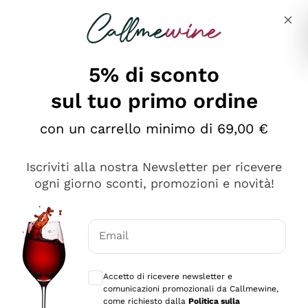
Salta al contenuto principale
Descrivi cosa stai cercando
5% di sconto
sul tuo primo ordine
Ottimo
con un carrello minimo di 69,00 €
4,5
/5
2.559
Iscriviti alla nostra Newsletter per ricevere
recensioni
ogni giorno sconti, promozioni e novità!
Le nostre recensioni a 4 e 5 stelle.
Clicca qui per leggerle tutte >
Email
Precedente
Successivo
Consensi opzionali per ricevere comunica
Accetto di ricevere newsletter e
Oggi
comunicazioni promozionali da Callmewine,
Il catalogo offre moltissime possibilità di scelta tra tanti
come richiesto dalla
Politica sulla