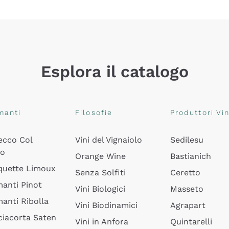
Esplora il catalogo
manti
Filosofie
Produttori Vin
ecco Col
Vini del Vignaiolo
Sedilesu
do
Orange Wine
Bastianich
quette Limoux
Senza Solfiti
Ceretto
anti Pinot
Vini Biologici
Masseto
anti Ribolla
Vini Biodinamici
Agrapart
ciacorta Saten
Vini in Anfora
Quintarelli