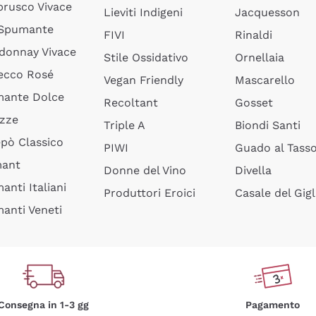
rusco Vivace
Lieviti Indigeni
Jacquesson
 Spumante
FIVI
Rinaldi
donnay Vivace
Stile Ossidativo
Ornellaia
ecco Rosé
Vegan Friendly
Mascarello
ante Dolce
Recoltant
Gosset
izze
Triple A
Biondi Santi
epò Classico
PIWI
Guado al Tass
mant
Donne del Vino
Divella
anti Italiani
Produttori Eroici
Casale del Gigl
anti Veneti
Consegna in 1-3 gg
Pagamento