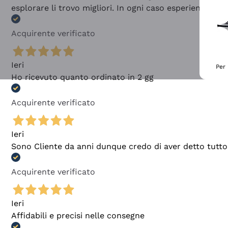
esplorare li trovo migliori. In ogni caso esperienza buo
Acquirente verificato
Ieri
Per 
Ho ricevuto quanto ordinato in 2 gg
Acquirente verificato
Ieri
Sono Cliente da anni dunque credo di aver detto tutto
Acquirente verificato
Ieri
Affidabili e precisi nelle consegne