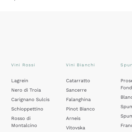
Vini Rossi
Vini Bianchi
Spu
Lagrein
Catarratto
Pros
Fon
Nero di Troia
Sancerre
Blan
Carignano Sulcis
Falanghina
Spum
Schioppettino
Pinot Bianco
Spum
Rosso di
Arneis
Montalcino
Fran
Vitovska