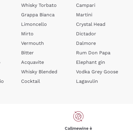
Whisky Torbato
Campari
Grappa Bianca
Martini
Limoncello
Crystal Head
Mirto
Dictador
Vermouth
Dalmore
Bitter
Rum Don Papa
o
Acquavite
Elephant gin
Whisky Blended
Vodka Grey Goose
io
Cocktail
Lagavulin
Callmewine è