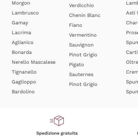
Morgon
Lamb
Verdicchio
Lambrusco
Asti
Chenin Blanc
Gamay
Char
Fiano
Lacrima
Pros
Vermentino
Aglianico
Spum
Sauvignon
Bonarda
Cart
Pinot Grigio
Nerello Mascalese
Oltr
Pigato
Tignanello
Cre
Sauternes
Gaglioppo
Spum
Pinot Grigio
Bardolino
Spum
Spedizione gratuita