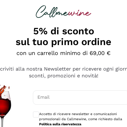
rcando
Champagne
Spumanti
Tutti i Vini
5% di sconto
sul tuo primo ordine
con un carrello minimo di 69,00 €
scriviti alla nostra Newsletter per ricevere ogni gior
sconti, promozioni e novità!
Email
Consensi opzionali per ricevere comunicaz
Accetto di ricevere newsletter e comunicazioni
promozionali da Callmewine, come richiesto dalla
se non è male ma secondo me ci sono alternative che hanno p
Politica sulla riservatezza