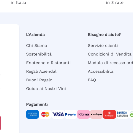
in Italia
in 3 rate
L'Azienda
Bisogno d'aiuto?
Chi Siamo
Servizio clienti
Sostenibilità
Condizioni di Vendita
Enoteche e Ristoranti
Modulo di recesso or
Regali Aziendali
Accessibilità
Buoni Regalo
FAQ
Guida ai Nostri Vini
Pagamenti