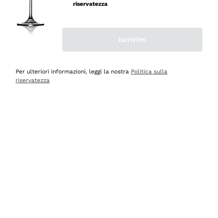
velocissima
riservatezza
Acquirente verificato
Iscrivimi
Ieri
Perfetti e attenti al cliente
Per ulteriori informazioni, leggi la nostra
Politica sulla
riservatezza
Acquirente verificato
Ieri
Semplice nell'uso, puntuali e veloci.
Acquirente verificato
Ieri
Ottima come sempre!