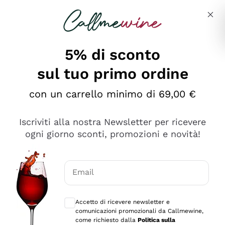
Salta al contenuto principale
Descrivi cosa stai cercando
5% di sconto
sul tuo primo ordine
Ottimo
con un carrello minimo di 69,00 €
4,5
/5
2.552
Iscriviti alla nostra Newsletter per ricevere
recensioni
ogni giorno sconti, promozioni e novità!
Le nostre recensioni a 4 e 5 stelle.
Clicca qui per leggerle tutte >
Email
Precedente
Successivo
Consensi opzionali per ricevere comunica
Accetto di ricevere newsletter e
Oggi
comunicazioni promozionali da Callmewine,
Ottima facilità di acquisto sul sito e consegna
come richiesto dalla
Politica sulla