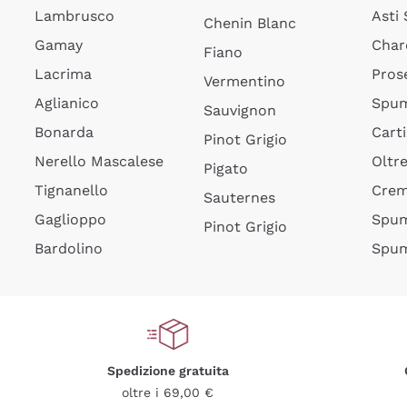
Lambrusco
Asti
Chenin Blanc
Gamay
Char
Fiano
Lacrima
Pros
Vermentino
Aglianico
Spum
Sauvignon
Bonarda
Cart
Pinot Grigio
Nerello Mascalese
Oltr
Pigato
Tignanello
Cre
Sauternes
Gaglioppo
Spum
Pinot Grigio
Bardolino
Spum
Spedizione gratuita
oltre i 69,00 €