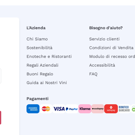
L'Azienda
Bisogno d'aiuto?
Chi Siamo
Servizio clienti
Sostenibilità
Condizioni di Vendita
Enoteche e Ristoranti
Modulo di recesso or
Regali Aziendali
Accessibilità
Buoni Regalo
FAQ
Guida ai Nostri Vini
Pagamenti