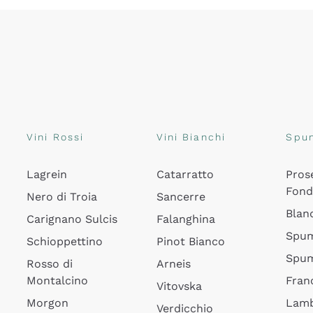
Vini Rossi
Vini Bianchi
Spu
Lagrein
Catarratto
Pros
Fon
Nero di Troia
Sancerre
Blan
Carignano Sulcis
Falanghina
Spum
Schioppettino
Pinot Bianco
Spum
Rosso di
Arneis
Montalcino
Fran
Vitovska
Morgon
Lamb
Verdicchio