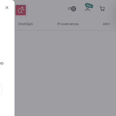
IT
Distillati
Provenienza
Altri
no
ioni e offerte personalizzate