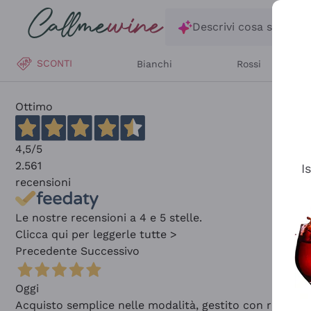
Salta al contenuto principale
Descrivi cosa stai ce
SCONTI
Bianchi
Rossi
Ottimo
4,5
/5
2.561
I
recensioni
Le nostre recensioni a 4 e 5 stelle.
Clicca qui per leggerle tutte >
Precedente
Successivo
Oggi
Acquisto semplice nelle modalità, gestito con rapidità 