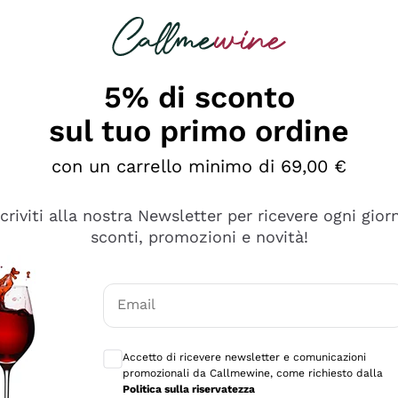
rcando
Champagne
Spumanti
Tutti i Vini
5% di sconto
sul tuo primo ordine
con un carrello minimo di 69,00 €
scriviti alla nostra Newsletter per ricevere ogni gior
sconti, promozioni e novità!
Email
Consensi opzionali per ricevere comunicaz
Accetto di ricevere newsletter e comunicazioni
promozionali da Callmewine, come richiesto dalla
e professionalità
Politica sulla riservatezza