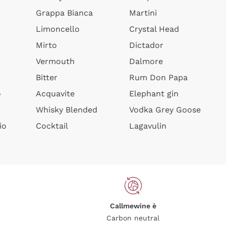
Grappa Bianca
Martini
Limoncello
Crystal Head
Mirto
Dictador
Vermouth
Dalmore
Bitter
Rum Don Papa
o
Acquavite
Elephant gin
Whisky Blended
Vodka Grey Goose
io
Cocktail
Lagavulin
Callmewine è
Carbon neutral