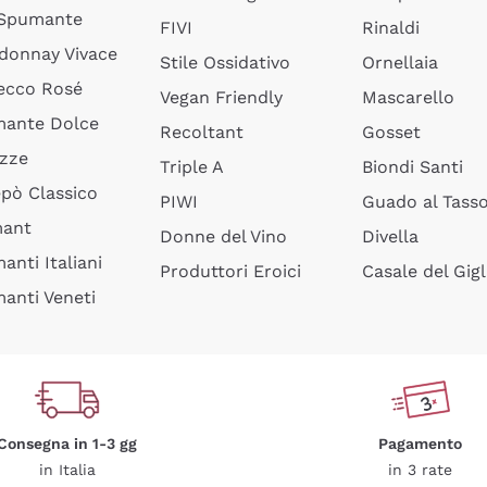
 Spumante
FIVI
Rinaldi
donnay Vivace
Stile Ossidativo
Ornellaia
ecco Rosé
Vegan Friendly
Mascarello
ante Dolce
Recoltant
Gosset
izze
Triple A
Biondi Santi
epò Classico
PIWI
Guado al Tass
mant
Donne del Vino
Divella
anti Italiani
Produttori Eroici
Casale del Gigl
anti Veneti
Consegna in 1-3 gg
Pagamento
in Italia
in 3 rate