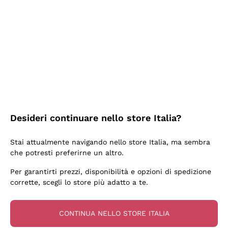
2 Giorni Fa
Semplice nell'uso, puntuali e veloci.
Acquirente verificato
2 Giorni Fa
Ottima come sempre!
Desideri continuare nello store Italia?
Acquirente verificato
Stai attualmente navigando nello store Italia, ma sembra
che potresti preferirne un altro.
3 Giorni Fa
Per garantirti prezzi, disponibilità e opzioni di spedizione
Buona esperienza
corrette, scegli lo store più adatto a te.
Acquirente verificato
CONTINUA NELLO STORE ITALIA