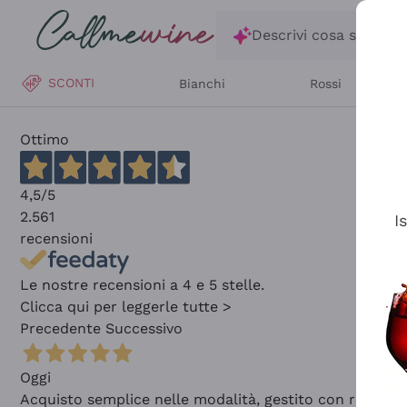
Salta al contenuto principale
Descrivi cosa stai ce
SCONTI
Bianchi
Rossi
Ottimo
4,5
/5
2.561
I
recensioni
Le nostre recensioni a 4 e 5 stelle.
Clicca qui per leggerle tutte >
Precedente
Successivo
Oggi
Acquisto semplice nelle modalità, gestito con rapidità 