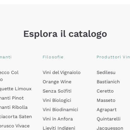
Esplora il catalogo
manti
Filosofie
Produttori Vin
ecco Col
Vini del Vignaiolo
Sedilesu
do
Orange Wine
Bastianich
quette Limoux
Senza Solfiti
Ceretto
anti Pinot
Vini Biologici
Masseto
anti Ribolla
Vini Biodinamici
Agrapart
ciacorta Saten
Vini in Anfora
Quintarelli
rusco Vivace
Lieviti Indigeni
Jacquesson