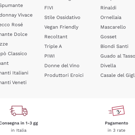
 Spumante
FIVI
Rinaldi
donnay Vivace
Stile Ossidativo
Ornellaia
ecco Rosé
Vegan Friendly
Mascarello
ante Dolce
Recoltant
Gosset
izze
Triple A
Biondi Santi
epò Classico
PIWI
Guado al Tass
mant
Donne del Vino
Divella
anti Italiani
Produttori Eroici
Casale del Gigl
anti Veneti
Consegna in 1-3 gg
Pagamento
in Italia
in 3 rate