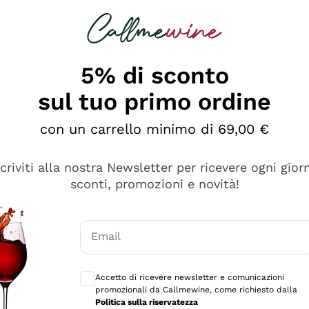
rcando
Champagne
Spumanti
Tutti i Vini
5% di sconto
sul tuo primo ordine
con un carrello minimo di 69,00 €
scriviti alla nostra Newsletter per ricevere ogni gior
sconti, promozioni e novità!
Email
Consensi opzionali per ricevere comunicaz
Accetto di ricevere newsletter e comunicazioni
promozionali da Callmewine, come richiesto dalla
e professionalità
Politica sulla riservatezza