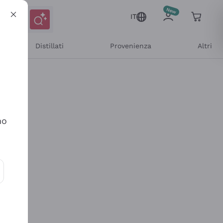
IT
Distillati
Provenienza
Altri
no
ioni e offerte personalizzate