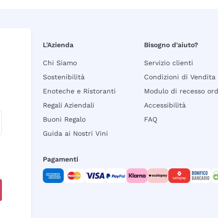
L'Azienda
Bisogno d'aiuto?
Chi Siamo
Servizio clienti
Sostenibilità
Condizioni di Vendita
Enoteche e Ristoranti
Modulo di recesso or
Regali Aziendali
Accessibilità
Buoni Regalo
FAQ
Guida ai Nostri Vini
Pagamenti