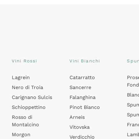
Vini Rossi
Vini Bianchi
Spu
Lagrein
Catarratto
Pros
Fon
Nero di Troia
Sancerre
Blan
Carignano Sulcis
Falanghina
Spum
Schioppettino
Pinot Bianco
Spum
Rosso di
Arneis
Montalcino
Fran
Vitovska
Morgon
Lamb
Verdicchio