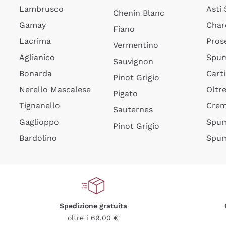
Lambrusco
Asti
Chenin Blanc
Gamay
Char
Fiano
Lacrima
Pros
Vermentino
Aglianico
Spum
Sauvignon
Bonarda
Cart
Pinot Grigio
Nerello Mascalese
Oltr
Pigato
Tignanello
Cre
Sauternes
Gaglioppo
Spum
Pinot Grigio
Bardolino
Spum
Spedizione gratuita
oltre i 69,00 €