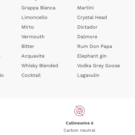
Grappa Bianca
Martini
Limoncello
Crystal Head
Mirto
Dictador
Vermouth
Dalmore
Bitter
Rum Don Papa
o
Acquavite
Elephant gin
Whisky Blended
Vodka Grey Goose
io
Cocktail
Lagavulin
Callmewine è
Carbon neutral