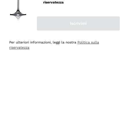
velocissima
riservatezza
Acquirente verificato
Iscrivimi
Ieri
Perfetti e attenti al cliente
Per ulteriori informazioni, leggi la nostra
Politica sulla
riservatezza
Acquirente verificato
2 Giorni Fa
Semplice nell'uso, puntuali e veloci.
Acquirente verificato
2 Giorni Fa
Ottima come sempre!