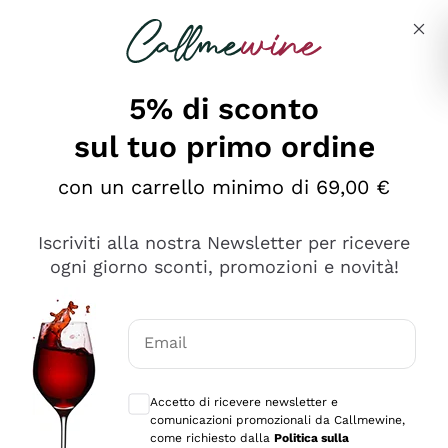
Salta al contenuto principale
Descrivi cosa stai cercando
5% di sconto
sul tuo primo ordine
Ottimo
con un carrello minimo di 69,00 €
4,5
/5
2.552
Iscriviti alla nostra Newsletter per ricevere
recensioni
ogni giorno sconti, promozioni e novità!
Le nostre recensioni a 4 e 5 stelle.
Clicca qui per leggerle tutte >
Email
Precedente
Successivo
Consensi opzionali per ricevere comunica
Accetto di ricevere newsletter e
Oggi
comunicazioni promozionali da Callmewine,
Ottima facilità di acquisto sul sito e consegna
come richiesto dalla
Politica sulla