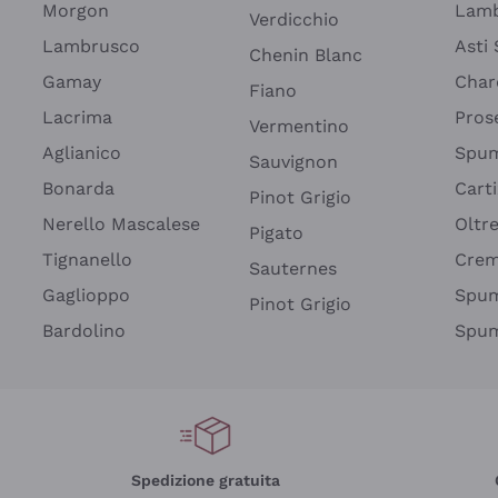
Morgon
Lamb
Verdicchio
Lambrusco
Asti
Chenin Blanc
Gamay
Char
Fiano
Lacrima
Pros
Vermentino
Aglianico
Spum
Sauvignon
Bonarda
Cart
Pinot Grigio
Nerello Mascalese
Oltr
Pigato
Tignanello
Cre
Sauternes
Gaglioppo
Spum
Pinot Grigio
Bardolino
Spum
Spedizione gratuita