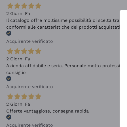
2 Giorni Fa
Il catalogo offre moltissime possibilità di scelta tra 
conformi alle caratteristiche dei prodotti acquistati
Acquirente verificato
2 Giorni Fa
Azienda affidabile e seria. Personale molto profession
consiglio
Acquirente verificato
2 Giorni Fa
Offerte vantaggiose, consegna rapida
Acquirente verificato