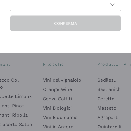
CONFERMA
Esplora il catalogo
manti
Filosofie
Produttori Vin
ecco Col
Vini del Vignaiolo
Sedilesu
do
Orange Wine
Bastianich
quette Limoux
Senza Solfiti
Ceretto
anti Pinot
Vini Biologici
Masseto
anti Ribolla
Vini Biodinamici
Agrapart
ciacorta Saten
Vini in Anfora
Quintarelli