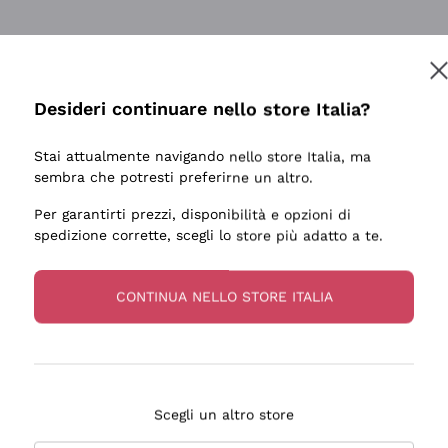
tanti prodotti diversi e con un ampio range di prezzo. Le 
Desideri continuare nello store Italia?
Stai attualmente navigando nello store Italia, ma
sembra che potresti preferirne un altro.
Per garantirti prezzi, disponibilità e opzioni di
ale e preparato. Vini ben confezionati e protetti. Pacco a
spedizione corrette, scegli lo store più adatto a te.
CONTINUA NELLO STORE ITALIA
Scegli un altro store