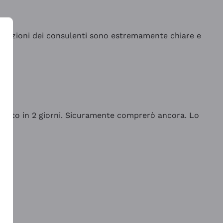
indicazioni dei consulenti sono estremamente chiare e
rrivato in 2 giorni. Sicuramente comprerò ancora. Lo