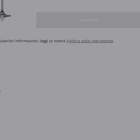
na e lo consiglio! 👍
Iscrivimi
ulteriori informazioni, leggi la nostra
Politica sulla riservatezza
.