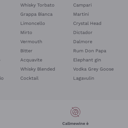
Whisky Torbato
Campari
Grappa Bianca
Martini
Limoncello
Crystal Head
Mirto
Dictador
Vermouth
Dalmore
Bitter
Rum Don Papa
o
Acquavite
Elephant gin
Whisky Blended
Vodka Grey Goose
io
Cocktail
Lagavulin
Callmewine è