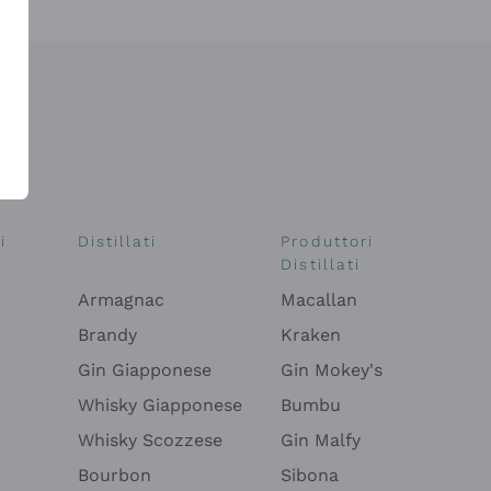
i
Distillati
Produttori
Distillati
Armagnac
Macallan
Brandy
Kraken
Gin Giapponese
Gin Mokey's
Whisky Giapponese
Bumbu
Whisky Scozzese
Gin Malfy
Bourbon
Sibona