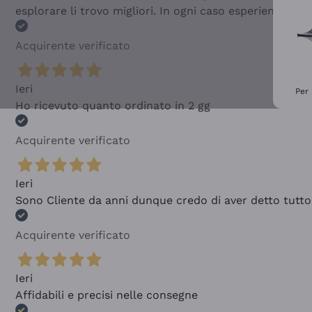
esplorare li trovo migliori. In ogni caso esperienza buo
Acquirente verificato
Ieri
Per 
Ho ricevuto quanto ordinato in 2 gg
Acquirente verificato
Ieri
Sono Cliente da anni dunque credo di aver detto tutto
Acquirente verificato
Ieri
Affidabili e precisi nelle consegne