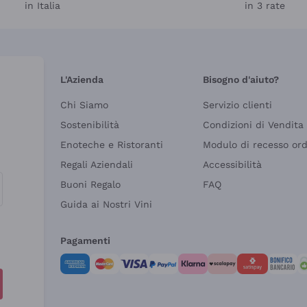
in Italia
in 3 rate
L'Azienda
Bisogno d'aiuto?
Chi Siamo
Servizio clienti
Sostenibilità
Condizioni di Vendita
Enoteche e Ristoranti
Modulo di recesso or
Regali Aziendali
Accessibilità
Buoni Regalo
FAQ
Guida ai Nostri Vini
Pagamenti