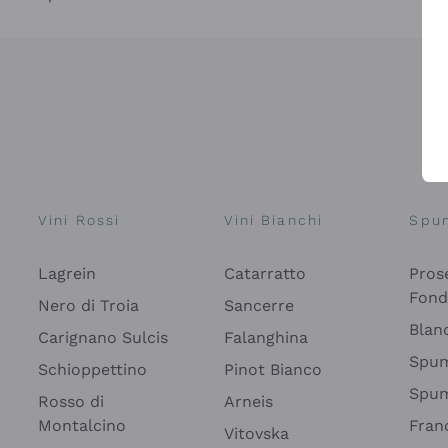
Vini Rossi
Vini Bianchi
Spu
Lagrein
Catarratto
Pros
Fon
Nero di Troia
Sancerre
Blan
Carignano Sulcis
Falanghina
Spum
Schioppettino
Pinot Bianco
Spum
Rosso di
Arneis
Montalcino
Fran
Vitovska