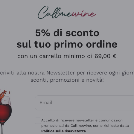
rcando
Champagne
Spumanti
Tutti i Vini
5% di sconto
sul tuo primo ordine
con un carrello minimo di 69,00 €
scriviti alla nostra Newsletter per ricevere ogni gior
sconti, promozioni e novità!
Email
Consensi opzionali per ricevere comunicaz
Accetto di ricevere newsletter e comunicazioni
promozionali da Callmewine, come richiesto dalla
se non è male ma secondo me ci sono alternative che hanno p
Politica sulla riservatezza