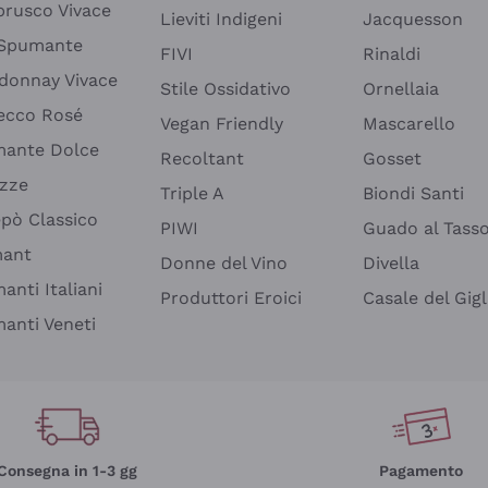
rusco Vivace
Lieviti Indigeni
Jacquesson
 Spumante
FIVI
Rinaldi
donnay Vivace
Stile Ossidativo
Ornellaia
ecco Rosé
Vegan Friendly
Mascarello
ante Dolce
Recoltant
Gosset
izze
Triple A
Biondi Santi
epò Classico
PIWI
Guado al Tass
mant
Donne del Vino
Divella
anti Italiani
Produttori Eroici
Casale del Gigl
anti Veneti
Consegna in 1-3 gg
Pagamento