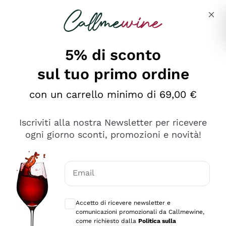
Salta al contenuto principale
Descrivi cosa stai cercando
5% di sconto
sul tuo primo ordine
Ottimo
con un carrello minimo di 69,00 €
4,5
/5
2.561
Iscriviti alla nostra Newsletter per ricevere
recensioni
ogni giorno sconti, promozioni e novità!
Le nostre recensioni a 4 e 5 stelle.
Clicca qui per leggerle tutte >
Email
Precedente
Successivo
Consensi opzionali per ricevere comunica
Accetto di ricevere newsletter e
Oggi
comunicazioni promozionali da Callmewine,
Acquisto semplice nelle modalità, gestito con rapidità e
come richiesto dalla
Politica sulla