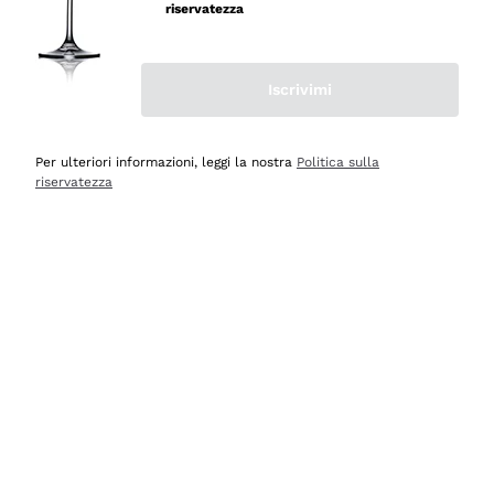
professionalità
riservatezza
Acquirente verificato
Iscrivimi
Oggi
Seri affidabili
Per ulteriori informazioni, leggi la nostra
Politica sulla
riservatezza
Acquirente verificato
Ieri
Il catalogo offre moltissime possibilità di scelta tra tanti
prodotti diversi e con un ampio range di prezzo. Le
indicazioni dei consulenti sono estremamente chiare e
conformi alle caratteristiche dei prodotti acquistati
Acquirente verificato