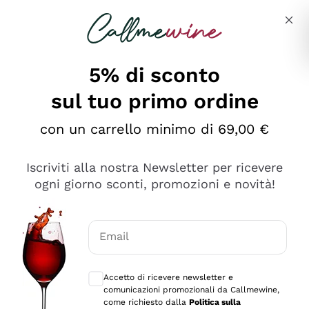
Salta al contenuto principale
Descrivi cosa stai cercando
5% di sconto
sul tuo primo ordine
Ottimo
con un carrello minimo di 69,00 €
4,5
/5
2.566
Iscriviti alla nostra Newsletter per ricevere
recensioni
ogni giorno sconti, promozioni e novità!
Le nostre recensioni a 4 e 5 stelle.
Clicca qui per leggerle tutte >
Email
Precedente
Successivo
Consensi opzionali per ricevere comunica
Accetto di ricevere newsletter e
Oggi
comunicazioni promozionali da Callmewine,
Ordine tutto ok, niente da dire a riguardo. Il sito in se
come richiesto dalla
Politica sulla