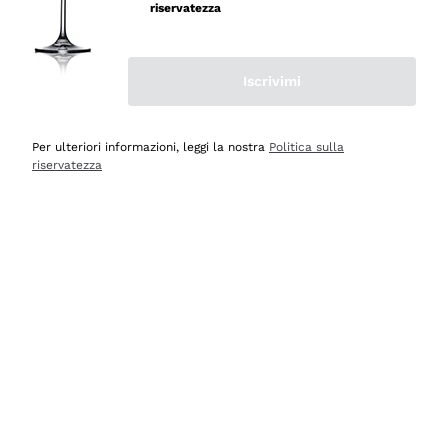
professionalità
riservatezza
Acquirente verificato
Iscrivimi
Oggi
Seri affidabili
Per ulteriori informazioni, leggi la nostra
Politica sulla
riservatezza
Acquirente verificato
Ieri
Il catalogo offre moltissime possibilità di scelta tra tanti
prodotti diversi e con un ampio range di prezzo. Le
indicazioni dei consulenti sono estremamente chiare e
conformi alle caratteristiche dei prodotti acquistati
Acquirente verificato