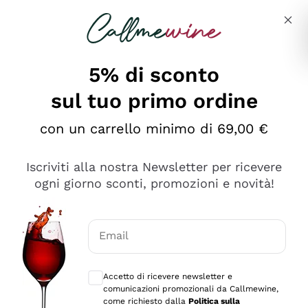
Salta al contenuto principale
Descrivi cosa stai cercando
5% di sconto
sul tuo primo ordine
Ottimo
con un carrello minimo di 69,00 €
4,5
/5
2.561
Iscriviti alla nostra Newsletter per ricevere
recensioni
ogni giorno sconti, promozioni e novità!
Le nostre recensioni a 4 e 5 stelle.
Clicca qui per leggerle tutte >
Email
Precedente
Successivo
Consensi opzionali per ricevere comunica
Accetto di ricevere newsletter e
Oggi
comunicazioni promozionali da Callmewine,
Acquisto semplice nelle modalità, gestito con rapidità e
come richiesto dalla
Politica sulla