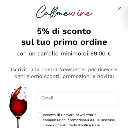
Salta al contenuto principale
Descrivi cosa stai cercando
5% di sconto
sul tuo primo ordine
Ottimo
con un carrello minimo di 69,00 €
4,5
/5
2.552
Iscriviti alla nostra Newsletter per ricevere
recensioni
ogni giorno sconti, promozioni e novità!
Le nostre recensioni a 4 e 5 stelle.
Clicca qui per leggerle tutte >
Email
Precedente
Successivo
Consensi opzionali per ricevere comunica
Accetto di ricevere newsletter e
Oggi
comunicazioni promozionali da Callmewine,
Ottima facilità di acquisto sul sito e consegna
come richiesto dalla
Politica sulla