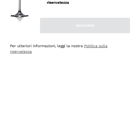
velocissima
riservatezza
Acquirente verificato
Iscrivimi
Ieri
Perfetti e attenti al cliente
Per ulteriori informazioni, leggi la nostra
Politica sulla
riservatezza
Acquirente verificato
2 Giorni Fa
Semplice nell'uso, puntuali e veloci.
Acquirente verificato
2 Giorni Fa
Ottima come sempre!