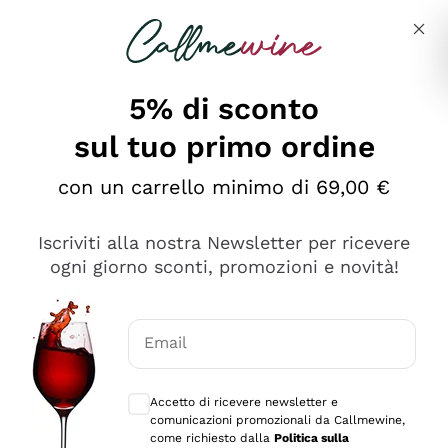
Salta al contenuto principale
Descrivi cosa stai cercando
5% di sconto
sul tuo primo ordine
Ottimo
con un carrello minimo di 69,00 €
4,5
/5
2.552
Iscriviti alla nostra Newsletter per ricevere
recensioni
ogni giorno sconti, promozioni e novità!
Le nostre recensioni a 4 e 5 stelle.
Clicca qui per leggerle tutte >
Email
Precedente
Successivo
Consensi opzionali per ricevere comunica
Accetto di ricevere newsletter e
Oggi
comunicazioni promozionali da Callmewine,
Ottima facilità di acquisto sul sito e consegna
come richiesto dalla
Politica sulla