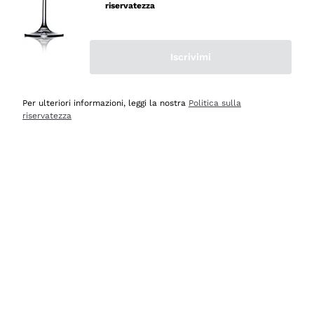
velocissima
riservatezza
Acquirente verificato
Iscrivimi
Ieri
Perfetti e attenti al cliente
Per ulteriori informazioni, leggi la nostra
Politica sulla
riservatezza
Acquirente verificato
Ieri
Semplice nell'uso, puntuali e veloci.
Acquirente verificato
Ieri
Ottima come sempre!