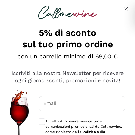
Salta al contenuto principale
Descrivi cosa stai cercando
5% di sconto
sul tuo primo ordine
Ottimo
con un carrello minimo di 69,00 €
4,5
/5
2.566
Iscriviti alla nostra Newsletter per ricevere
recensioni
ogni giorno sconti, promozioni e novità!
Le nostre recensioni a 4 e 5 stelle.
Clicca qui per leggerle tutte >
Email
Precedente
Successivo
Consensi opzionali per ricevere comunica
Accetto di ricevere newsletter e
Ieri
comunicazioni promozionali da Callmewine,
Ordine tutto ok, niente da dire a riguardo. Il sito in se
come richiesto dalla
Politica sulla