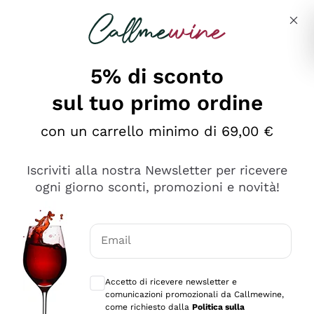
Salta al contenuto principale
Descrivi cosa stai cercando
5% di sconto
sul tuo primo ordine
Ottimo
con un carrello minimo di 69,00 €
4,5
/5
2.559
Iscriviti alla nostra Newsletter per ricevere
recensioni
ogni giorno sconti, promozioni e novità!
Le nostre recensioni a 4 e 5 stelle.
Clicca qui per leggerle tutte >
Email
Precedente
Successivo
Consensi opzionali per ricevere comunica
Accetto di ricevere newsletter e
Oggi
comunicazioni promozionali da Callmewine,
Il catalogo offre moltissime possibilità di scelta tra tanti
come richiesto dalla
Politica sulla