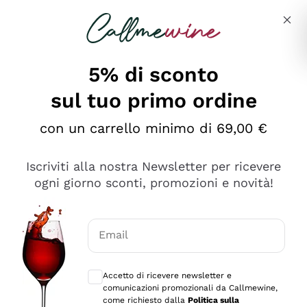
Salta al contenuto principale
Descrivi cosa stai cercando
5% di sconto
sul tuo primo ordine
Ottimo
con un carrello minimo di 69,00 €
4,5
/5
2.559
Iscriviti alla nostra Newsletter per ricevere
recensioni
ogni giorno sconti, promozioni e novità!
Le nostre recensioni a 4 e 5 stelle.
Clicca qui per leggerle tutte >
Email
Precedente
Successivo
Consensi opzionali per ricevere comunica
Accetto di ricevere newsletter e
Oggi
comunicazioni promozionali da Callmewine,
Il catalogo offre moltissime possibilità di scelta tra tanti
come richiesto dalla
Politica sulla