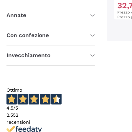
32
,
Prezzo d
Annate
Prezzo 
Con confezione
Invecchiamento
Ottimo
4,5
/5
2.552
recensioni