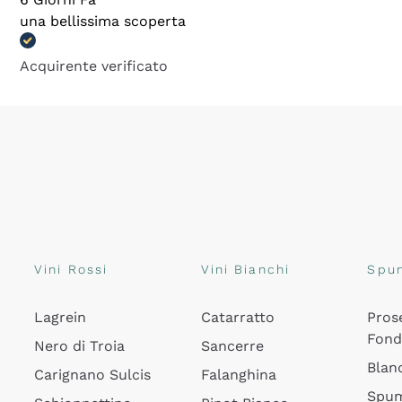
una bellissima scoperta
Acquirente verificato
Vini Rossi
Vini Bianchi
Spu
Lagrein
Catarratto
Pros
Fon
Nero di Troia
Sancerre
Blan
Carignano Sulcis
Falanghina
Spum