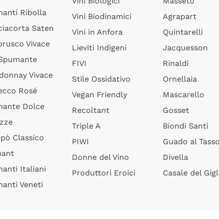
Vini Biologici
Masseto
anti Ribolla
Vini Biodinamici
Agrapart
ciacorta Saten
Vini in Anfora
Quintarelli
rusco Vivace
Lieviti Indigeni
Jacquesson
 Spumante
FIVI
Rinaldi
donnay Vivace
Stile Ossidativo
Ornellaia
ecco Rosé
Vegan Friendly
Mascarello
ante Dolce
Recoltant
Gosset
izze
Triple A
Biondi Santi
epò Classico
PIWI
Guado al Tass
mant
Donne del Vino
Divella
anti Italiani
Produttori Eroici
Casale del Gigl
anti Veneti