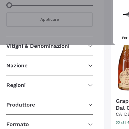
SCO
Minimum Value
Maximum Value
Applicare
Per 
Vitigni & Denominazioni
Nazione
Regioni
Grap
Produttore
Dal C
CA' D
50 cl
|
Formato