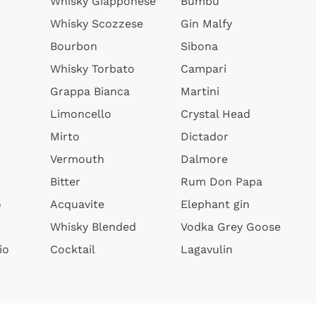
Whisky Giapponese
Bumbu
Whisky Scozzese
Gin Malfy
Bourbon
Sibona
Whisky Torbato
Campari
Grappa Bianca
Martini
Limoncello
Crystal Head
Mirto
Dictador
Vermouth
Dalmore
Bitter
Rum Don Papa
o
Acquavite
Elephant gin
Whisky Blended
Vodka Grey Goose
io
Cocktail
Lagavulin