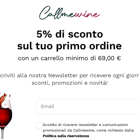
rcando
Champagne
Spumanti
Tutti i Vini
5% di sconto
sul tuo primo ordine
pa in offerta
con un carrello minimo di 69,00 €
a è il distillato italiano per eccellenza, prodotto in tutte le
scriviti alla nostra Newsletter per ricevere ogni gior
i come
Barolo
o
Amarone
, o da aromatici come Moscato e 
sconti, promozioni e novità!
utto
la Grappa Bianca, a base di vitigni classici o meno conosc
che fa per te
ato
in offerta ai migliori prezzi.
Email
mo
Consensi opzionali per ricevere comunicaz
Accetto di ricevere newsletter e comunicazioni
promozionali da Callmewine, come richiesto dalla
Politica sulla riservatezza