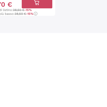
70
€
i listino:
38,50 €
-15%
più basso:
38,50 €
-15%