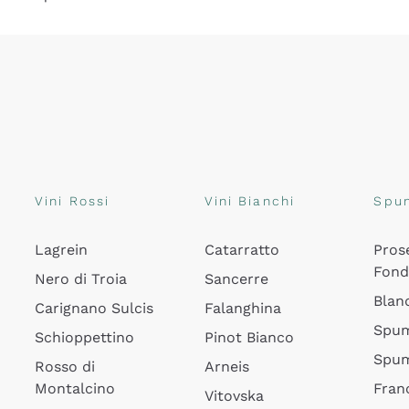
Vini Rossi
Vini Bianchi
Spu
Lagrein
Catarratto
Pros
Fon
Nero di Troia
Sancerre
Blan
Carignano Sulcis
Falanghina
Spum
Schioppettino
Pinot Bianco
Spum
Rosso di
Arneis
Montalcino
Fran
Vitovska