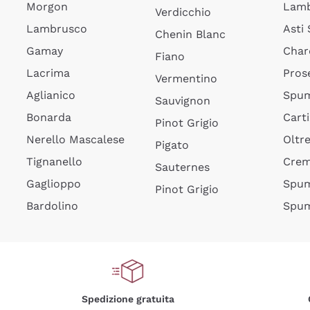
Morgon
Lamb
Verdicchio
Lambrusco
Asti
Chenin Blanc
Gamay
Char
Fiano
Lacrima
Pros
Vermentino
Aglianico
Spum
Sauvignon
Bonarda
Cart
Pinot Grigio
Nerello Mascalese
Oltr
Pigato
Tignanello
Cre
Sauternes
Gaglioppo
Spum
Pinot Grigio
Bardolino
Spum
Spedizione gratuita