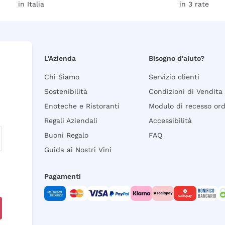
in Italia
in 3 rate
L'Azienda
Bisogno d'aiuto?
Chi Siamo
Servizio clienti
Sostenibilità
Condizioni di Vendita
Enoteche e Ristoranti
Modulo di recesso or
Regali Aziendali
Accessibilità
Buoni Regalo
FAQ
Guida ai Nostri Vini
Pagamenti