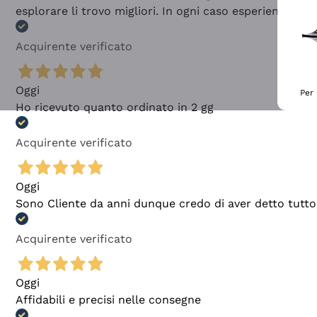
esplorare li trovo migliori. In ogni caso esperienza buo
Acquirente verificato
Oggi
Per 
Ho ricevuto quanto ordinato in 2 gg
Acquirente verificato
Oggi
Sono Cliente da anni dunque credo di aver detto tutto
Acquirente verificato
Oggi
Affidabili e precisi nelle consegne