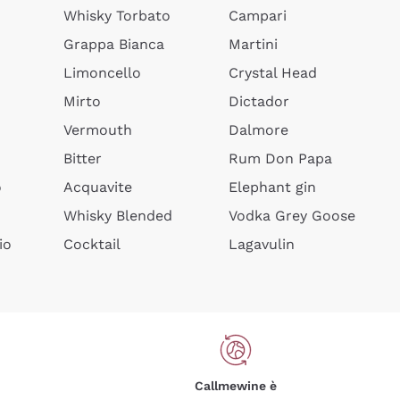
Whisky Torbato
Campari
Grappa Bianca
Martini
Limoncello
Crystal Head
Mirto
Dictador
Vermouth
Dalmore
Bitter
Rum Don Papa
o
Acquavite
Elephant gin
Whisky Blended
Vodka Grey Goose
io
Cocktail
Lagavulin
Callmewine è