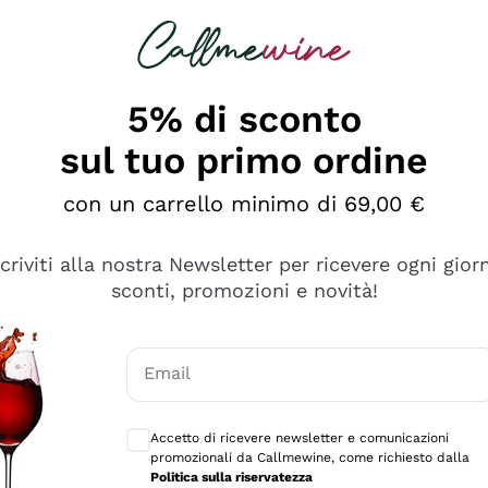
rcando
Champagne
Spumanti
Tutti i Vini
5% di sconto
sul tuo primo ordine
con un carrello minimo di 69,00 €
scriviti alla nostra Newsletter per ricevere ogni gior
sconti, promozioni e novità!
Email
Consensi opzionali per ricevere comunicaz
Accetto di ricevere newsletter e comunicazioni
promozionali da Callmewine, come richiesto dalla
se non è male ma secondo me ci sono alternative che hanno p
Politica sulla riservatezza