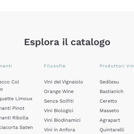
Esplora il catalogo
manti
Filosofie
Produttori Vin
ecco Col
Vini del Vignaiolo
Sedilesu
do
Orange Wine
Bastianich
quette Limoux
Senza Solfiti
Ceretto
anti Pinot
Vini Biologici
Masseto
anti Ribolla
Vini Biodinamici
Agrapart
ciacorta Saten
Vini in Anfora
Quintarelli