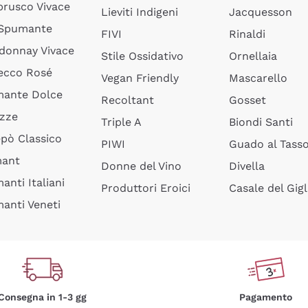
rusco Vivace
Lieviti Indigeni
Jacquesson
 Spumante
FIVI
Rinaldi
donnay Vivace
Stile Ossidativo
Ornellaia
ecco Rosé
Vegan Friendly
Mascarello
ante Dolce
Recoltant
Gosset
izze
Triple A
Biondi Santi
epò Classico
PIWI
Guado al Tass
mant
Donne del Vino
Divella
anti Italiani
Produttori Eroici
Casale del Gigl
anti Veneti
Consegna in 1-3 gg
Pagamento