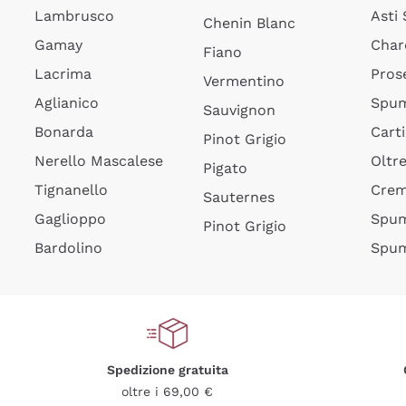
Lambrusco
Asti
Chenin Blanc
Gamay
Char
Fiano
Lacrima
Pros
Vermentino
Aglianico
Spum
Sauvignon
Bonarda
Cart
Pinot Grigio
Nerello Mascalese
Oltr
Pigato
Tignanello
Cre
Sauternes
Gaglioppo
Spum
Pinot Grigio
Bardolino
Spum
Spedizione gratuita
oltre i 69,00 €