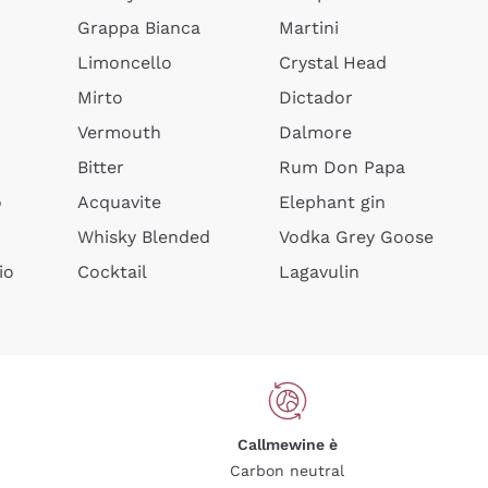
Grappa Bianca
Martini
Limoncello
Crystal Head
Mirto
Dictador
Vermouth
Dalmore
Bitter
Rum Don Papa
o
Acquavite
Elephant gin
Whisky Blended
Vodka Grey Goose
io
Cocktail
Lagavulin
Callmewine è
Carbon neutral