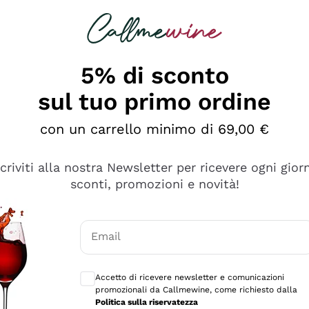
rcando
Champagne
Spumanti
Tutti i Vini
5% di sconto
sul tuo primo ordine
con un carrello minimo di 69,00 €
scriviti alla nostra Newsletter per ricevere ogni gior
sconti, promozioni e novità!
Email
Consensi opzionali per ricevere comunicaz
Accetto di ricevere newsletter e comunicazioni
promozionali da Callmewine, come richiesto dalla
tanti prodotti diversi e con un ampio range di prezzo. Le 
Politica sulla riservatezza