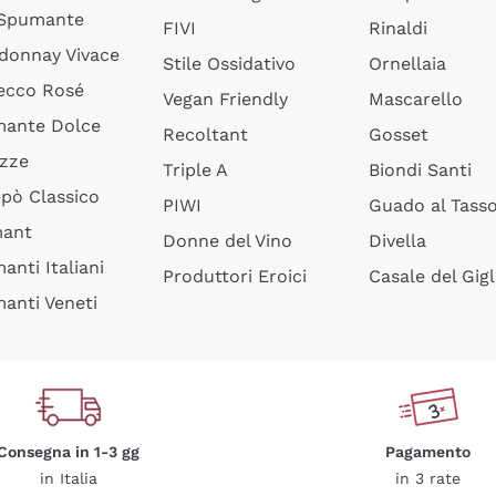
 Spumante
FIVI
Rinaldi
donnay Vivace
Stile Ossidativo
Ornellaia
ecco Rosé
Vegan Friendly
Mascarello
ante Dolce
Recoltant
Gosset
izze
Triple A
Biondi Santi
epò Classico
PIWI
Guado al Tass
mant
Donne del Vino
Divella
anti Italiani
Produttori Eroici
Casale del Gigl
anti Veneti
Consegna in 1-3 gg
Pagamento
in Italia
in 3 rate