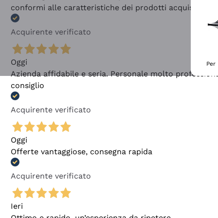
conformi alle caratteristiche dei prodotti acquistati
Acquirente verificato
Oggi
Per 
Azienda affidabile e seria. Personale molto profession
consiglio
Acquirente verificato
Oggi
Offerte vantaggiose, consegna rapida
Acquirente verificato
Ieri
Ottimo e rapido, un’esperienza da ripetere