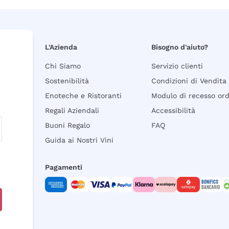
L'Azienda
Bisogno d'aiuto?
Chi Siamo
Servizio clienti
Sostenibilità
Condizioni di Vendita
Enoteche e Ristoranti
Modulo di recesso or
Regali Aziendali
Accessibilità
Buoni Regalo
FAQ
Guida ai Nostri Vini
Pagamenti