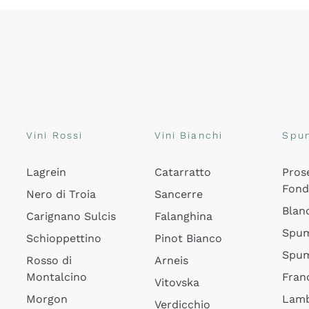
Vini Rossi
Vini Bianchi
Spu
Lagrein
Catarratto
Pros
Fon
Nero di Troia
Sancerre
Blan
Carignano Sulcis
Falanghina
Spum
Schioppettino
Pinot Bianco
Spum
Rosso di
Arneis
Montalcino
Fran
Vitovska
Morgon
Lamb
Verdicchio