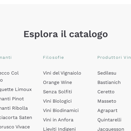
Esplora il catalogo
manti
Filosofie
Produttori Vin
ecco Col
Vini del Vignaiolo
Sedilesu
do
Orange Wine
Bastianich
quette Limoux
Senza Solfiti
Ceretto
anti Pinot
Vini Biologici
Masseto
anti Ribolla
Vini Biodinamici
Agrapart
ciacorta Saten
Vini in Anfora
Quintarelli
rusco Vivace
Lieviti Indigeni
Jacquesson