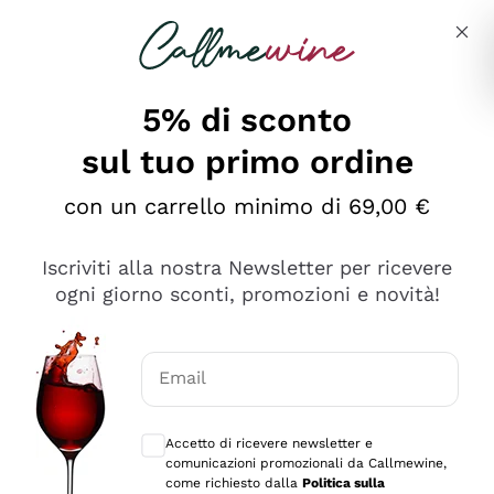
Salta al contenuto principale
Descrivi cosa stai cercando
5% di sconto
sul tuo primo ordine
Ottimo
con un carrello minimo di 69,00 €
4,5
/5
2.561
Iscriviti alla nostra Newsletter per ricevere
recensioni
ogni giorno sconti, promozioni e novità!
Le nostre recensioni a 4 e 5 stelle.
Clicca qui per leggerle tutte >
Email
Precedente
Successivo
Consensi opzionali per ricevere comunica
Accetto di ricevere newsletter e
Oggi
comunicazioni promozionali da Callmewine,
Acquisto semplice nelle modalità, gestito con rapidità e
come richiesto dalla
Politica sulla