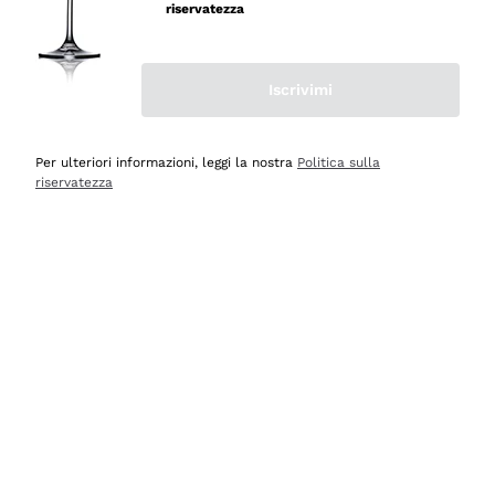
professionalità
riservatezza
Acquirente verificato
Iscrivimi
Oggi
Seri affidabili
Per ulteriori informazioni, leggi la nostra
Politica sulla
riservatezza
Acquirente verificato
Ieri
Il catalogo offre moltissime possibilità di scelta tra tanti
prodotti diversi e con un ampio range di prezzo. Le
indicazioni dei consulenti sono estremamente chiare e
conformi alle caratteristiche dei prodotti acquistati
Acquirente verificato