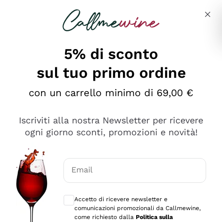
Salta al contenuto principale
Descrivi cosa stai cercando
5% di sconto
sul tuo primo ordine
con un carrello minimo di 69,00 €
Esplora il catalogo
Iscriviti alla nostra Newsletter per ricevere
ogni giorno sconti, promozioni e novità!
Vini Rossi
Lagrein
Vini Bianchi
Email
Nero di Troia
Consensi opzionali per ricevere comunica
Catarratto
Spumanti
Carignano Sulcis
Accetto di ricevere newsletter e
Sancerre
comunicazioni promozionali da Callmewine,
Schioppettino
Prosecco Col Fondo
Filosofie
come richiesto dalla
Politica sulla
Falanghina