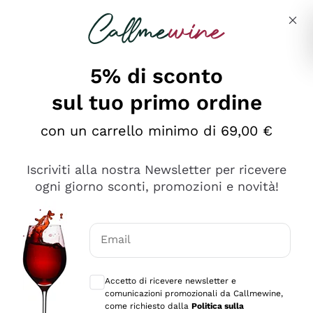
Salta al contenuto principale
Descrivi cosa stai cercando
5% di sconto
sul tuo primo ordine
con un carrello minimo di 69,00 €
Esplora il catalogo
Iscriviti alla nostra Newsletter per ricevere
ogni giorno sconti, promozioni e novità!
Vini Rossi
Lagrein
Vini Bianchi
Email
Nero di Troia
Consensi opzionali per ricevere comunica
Catarratto
Spumanti
Carignano Sulcis
Accetto di ricevere newsletter e
Sancerre
comunicazioni promozionali da Callmewine,
Schioppettino
Prosecco Col Fondo
Filosofie
come richiesto dalla
Politica sulla
Falanghina