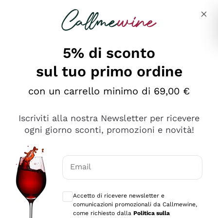
Salta al contenuto principale
Descrivi cosa stai cercando
5% di sconto
sul tuo primo ordine
Ottimo
con un carrello minimo di 69,00 €
4,5
/5
2.559
Iscriviti alla nostra Newsletter per ricevere
recensioni
ogni giorno sconti, promozioni e novità!
Le nostre recensioni a 4 e 5 stelle.
Clicca qui per leggerle tutte >
Email
Precedente
Successivo
Consensi opzionali per ricevere comunica
Accetto di ricevere newsletter e
Oggi
comunicazioni promozionali da Callmewine,
Il catalogo offre moltissime possibilità di scelta tra tanti
come richiesto dalla
Politica sulla