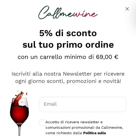
Salta al contenuto principale
Descrivi cosa stai cercando
5% di sconto
sul tuo primo ordine
Ottimo
con un carrello minimo di 69,00 €
4,5
/5
2.561
Iscriviti alla nostra Newsletter per ricevere
recensioni
ogni giorno sconti, promozioni e novità!
Le nostre recensioni a 4 e 5 stelle.
Clicca qui per leggerle tutte >
Email
Precedente
Successivo
Consensi opzionali per ricevere comunica
Accetto di ricevere newsletter e
Oggi
comunicazioni promozionali da Callmewine,
Acquisto semplice nelle modalità, gestito con rapidità e
come richiesto dalla
Politica sulla