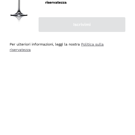
professionalità
riservatezza
Acquirente verificato
Iscrivimi
Ieri
Seri affidabili
Per ulteriori informazioni, leggi la nostra
Politica sulla
riservatezza
Acquirente verificato
Ieri
Il catalogo offre moltissime possibilità di scelta tra tanti
prodotti diversi e con un ampio range di prezzo. Le
indicazioni dei consulenti sono estremamente chiare e
conformi alle caratteristiche dei prodotti acquistati
Acquirente verificato