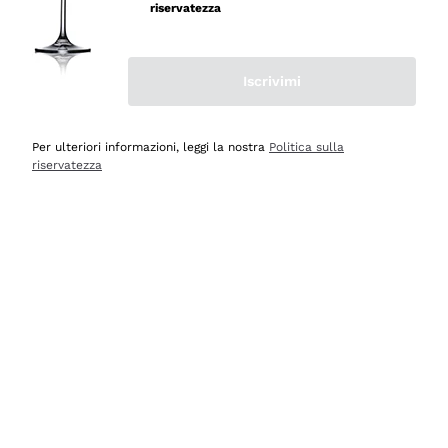
professionalità
riservatezza
Acquirente verificato
Iscrivimi
Oggi
Seri affidabili
Per ulteriori informazioni, leggi la nostra
Politica sulla
riservatezza
Acquirente verificato
Ieri
Il catalogo offre moltissime possibilità di scelta tra tanti
prodotti diversi e con un ampio range di prezzo. Le
indicazioni dei consulenti sono estremamente chiare e
conformi alle caratteristiche dei prodotti acquistati
Acquirente verificato