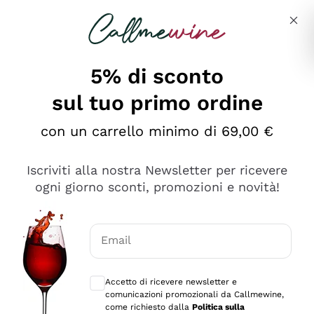
Salta al contenuto principale
Descrivi cosa stai cercando
5% di sconto
sul tuo primo ordine
Ottimo
con un carrello minimo di 69,00 €
4,5
/5
2.561
Iscriviti alla nostra Newsletter per ricevere
recensioni
ogni giorno sconti, promozioni e novità!
Le nostre recensioni a 4 e 5 stelle.
Clicca qui per leggerle tutte >
Email
Precedente
Successivo
Consensi opzionali per ricevere comunica
Accetto di ricevere newsletter e
Oggi
comunicazioni promozionali da Callmewine,
Acquisto semplice nelle modalità, gestito con rapidità e
come richiesto dalla
Politica sulla