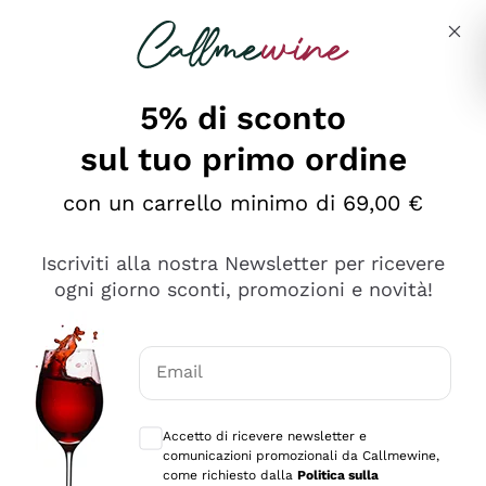
Salta al contenuto principale
Descrivi cosa stai cercando
5% di sconto
sul tuo primo ordine
Ottimo
con un carrello minimo di 69,00 €
4,5
/5
2.561
Iscriviti alla nostra Newsletter per ricevere
recensioni
ogni giorno sconti, promozioni e novità!
Le nostre recensioni a 4 e 5 stelle.
Clicca qui per leggerle tutte >
Email
Precedente
Successivo
Consensi opzionali per ricevere comunica
Accetto di ricevere newsletter e
Oggi
comunicazioni promozionali da Callmewine,
Acquisto semplice nelle modalità, gestito con rapidità e
come richiesto dalla
Politica sulla