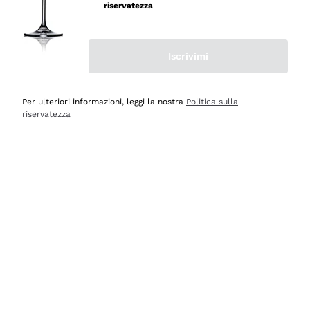
professionalità
riservatezza
Acquirente verificato
Iscrivimi
Oggi
Seri affidabili
Per ulteriori informazioni, leggi la nostra
Politica sulla
riservatezza
Acquirente verificato
Ieri
Il catalogo offre moltissime possibilità di scelta tra tanti
prodotti diversi e con un ampio range di prezzo. Le
indicazioni dei consulenti sono estremamente chiare e
conformi alle caratteristiche dei prodotti acquistati
Acquirente verificato