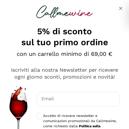
Salta al contenuto principale
Descrivi cosa stai cercando
5% di sconto
sul tuo primo ordine
Ottimo
con un carrello minimo di 69,00 €
4,5
/5
2.552
Iscriviti alla nostra Newsletter per ricevere
recensioni
ogni giorno sconti, promozioni e novità!
Le nostre recensioni a 4 e 5 stelle.
Clicca qui per leggerle tutte >
Email
Precedente
Successivo
Consensi opzionali per ricevere comunica
Accetto di ricevere newsletter e
Oggi
comunicazioni promozionali da Callmewine,
Ottima facilità di acquisto sul sito e consegna
come richiesto dalla
Politica sulla