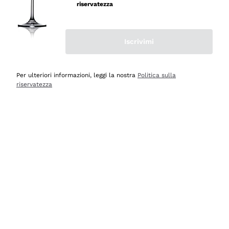
velocissima
riservatezza
Acquirente verificato
Iscrivimi
Ieri
Perfetti e attenti al cliente
Per ulteriori informazioni, leggi la nostra
Politica sulla
riservatezza
Acquirente verificato
2 Giorni Fa
Semplice nell'uso, puntuali e veloci.
Acquirente verificato
2 Giorni Fa
Ottima come sempre!