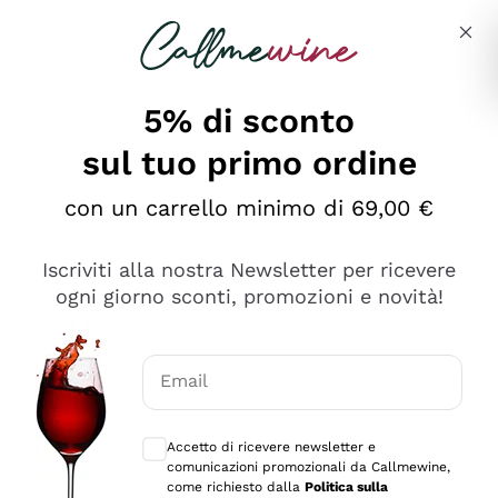
Salta al contenuto principale
Descrivi cosa stai cercando
5% di sconto
sul tuo primo ordine
Ottimo
con un carrello minimo di 69,00 €
4,5
/5
2.566
Iscriviti alla nostra Newsletter per ricevere
recensioni
ogni giorno sconti, promozioni e novità!
Le nostre recensioni a 4 e 5 stelle.
Clicca qui per leggerle tutte >
Email
Precedente
Successivo
Consensi opzionali per ricevere comunica
Accetto di ricevere newsletter e
Ieri
comunicazioni promozionali da Callmewine,
Ordine tutto ok, niente da dire a riguardo. Il sito in se
come richiesto dalla
Politica sulla