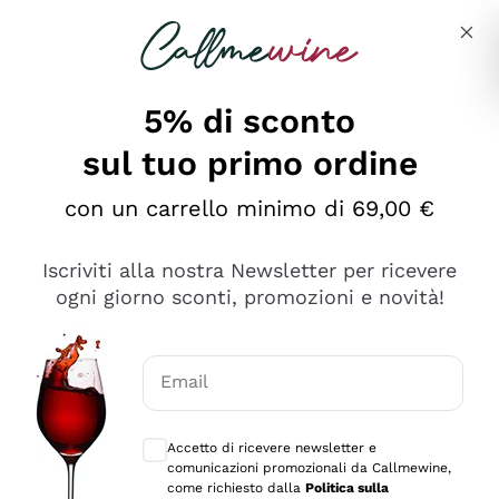
Salta al contenuto principale
Descrivi cosa stai cercando
5% di sconto
sul tuo primo ordine
Ottimo
con un carrello minimo di 69,00 €
4,5
/5
2.561
Iscriviti alla nostra Newsletter per ricevere
recensioni
ogni giorno sconti, promozioni e novità!
Le nostre recensioni a 4 e 5 stelle.
Clicca qui per leggerle tutte >
Email
Precedente
Successivo
Consensi opzionali per ricevere comunica
Accetto di ricevere newsletter e
Oggi
comunicazioni promozionali da Callmewine,
Acquisto semplice nelle modalità, gestito con rapidità e
come richiesto dalla
Politica sulla