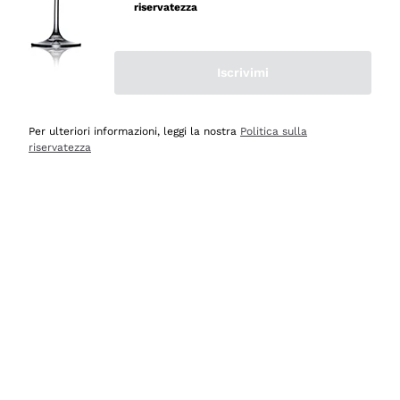
professionalità
riservatezza
Acquirente verificato
Iscrivimi
Ieri
Seri affidabili
Per ulteriori informazioni, leggi la nostra
Politica sulla
riservatezza
Acquirente verificato
Ieri
Il catalogo offre moltissime possibilità di scelta tra tanti
prodotti diversi e con un ampio range di prezzo. Le
indicazioni dei consulenti sono estremamente chiare e
conformi alle caratteristiche dei prodotti acquistati
Acquirente verificato