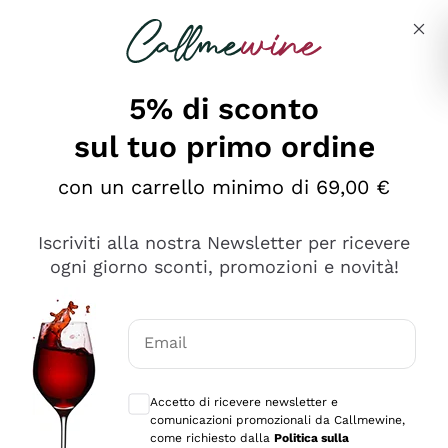
Salta al contenuto principale
Descrivi cosa stai cercando
5% di sconto
sul tuo primo ordine
Ottimo
con un carrello minimo di 69,00 €
4,5
/5
2.559
Iscriviti alla nostra Newsletter per ricevere
recensioni
ogni giorno sconti, promozioni e novità!
Le nostre recensioni a 4 e 5 stelle.
Clicca qui per leggerle tutte >
Email
Precedente
Successivo
Consensi opzionali per ricevere comunica
Accetto di ricevere newsletter e
Oggi
comunicazioni promozionali da Callmewine,
Il catalogo offre moltissime possibilità di scelta tra tanti
come richiesto dalla
Politica sulla