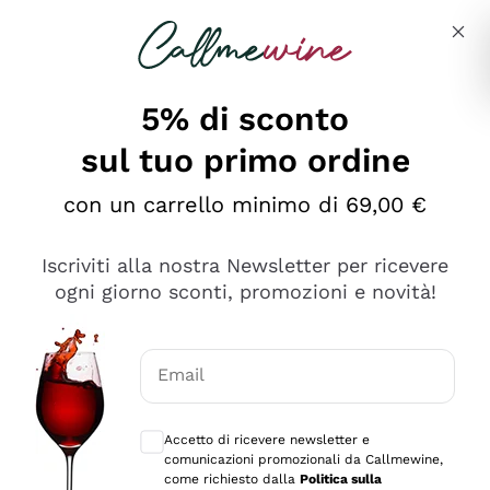
Salta al contenuto principale
Descrivi cosa stai cercando
5% di sconto
sul tuo primo ordine
Ottimo
con un carrello minimo di 69,00 €
4,5
/5
2.559
Iscriviti alla nostra Newsletter per ricevere
recensioni
ogni giorno sconti, promozioni e novità!
Le nostre recensioni a 4 e 5 stelle.
Clicca qui per leggerle tutte >
Email
Precedente
Successivo
Consensi opzionali per ricevere comunica
Accetto di ricevere newsletter e
Oggi
comunicazioni promozionali da Callmewine,
Il catalogo offre moltissime possibilità di scelta tra tanti
come richiesto dalla
Politica sulla